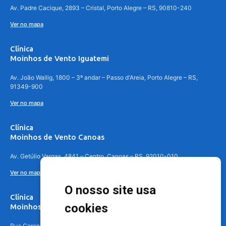
Av. Padre Cacique, 2893 – Cristal, Porto Alegre – RS, 90810-240
Ver no mapa
Clínica
Moinhos de Vento Iguatemi
Av. João Wallig, 1800 – 3º andar – Passo d'Areia, Porto Alegre – RS,
91349-900
Ver no mapa
Clínica
Moinhos de Vento Canoas
Av. Getúlio Vargas, 4841 – Centro, Canoas – RS, 92010-010
Ver no mapa
O nosso site usa
Clínica
cookies
Moinhos de Vento - Teresópolis
Rua Coronel Aparício Borges, 250 - 3º andar - Teresópolis, Porto Alegre -