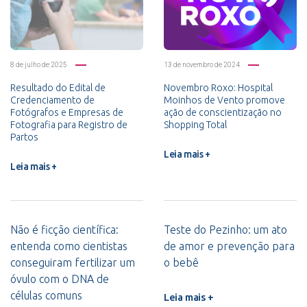
8 de julho de 2025
13 de novembro de 2024
Resultado do Edital de
Novembro Roxo: Hospital
Credenciamento de
Moinhos de Vento promove
Fotógrafos e Empresas de
ação de conscientização no
Fotografia para Registro de
Shopping Total
Partos
Leia mais +
Leia mais +
Não é ficção científica:
Teste do Pezinho: um ato
entenda como cientistas
de amor e prevenção para
conseguiram fertilizar um
o bebê
óvulo com o DNA de
células comuns
Leia mais +