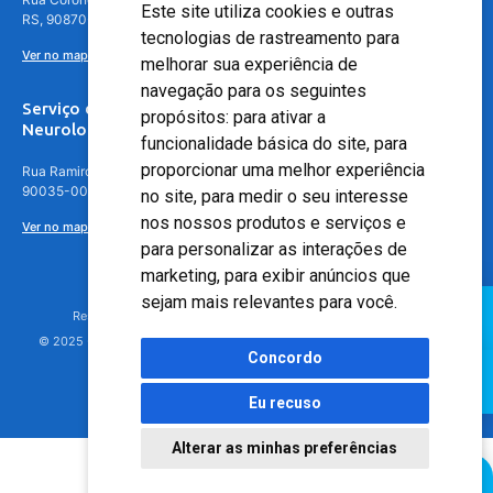
Este site utiliza cookies e outras
RS, 90870-016
tecnologias de rastreamento para
Ver no mapa
melhorar sua experiência de
navegação para os seguintes
Serviço de
propósitos:
para ativar a
Neurologia
funcionalidade básica do site
,
para
proporcionar uma melhor experiência
Rua Ramiro Barcelos, 630 – 5º andar – Floresta, Porto Alegre – RS,
90035-001
no site
,
para medir o seu interesse
nos nossos produtos e serviços e
Ver no mapa
para personalizar as interações de
marketing
,
para exibir anúncios que
sejam mais relevantes para você
.
Responsável Técnico: Dr. Luiz Antonio Nasi - CREMERS 11217
© 2025 - Hospital Moinhos de Vento - Registro Empresa (CRM-RS): 425
Concordo
Eu recuso
Alterar as minhas preferências
Agendamento Online