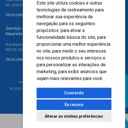
Este site utiliza cookies e outras
RS, 90870-016
tecnologias de rastreamento para
Ver no mapa
melhorar sua experiência de
navegação para os seguintes
Serviço de
propósitos:
para ativar a
Neurologia
funcionalidade básica do site
,
para
proporcionar uma melhor experiência
Rua Ramiro Barcelos, 630 – 5º andar – Floresta, Porto Alegre – RS,
90035-001
no site
,
para medir o seu interesse
nos nossos produtos e serviços e
Ver no mapa
para personalizar as interações de
marketing
,
para exibir anúncios que
sejam mais relevantes para você
.
Responsável Técnico: Dr. Luiz Antonio Nasi - CREMERS 11217
© 2025 - Hospital Moinhos de Vento - Registro Empresa (CRM-RS): 425
Concordo
Eu recuso
Alterar as minhas preferências
Agendamento Online