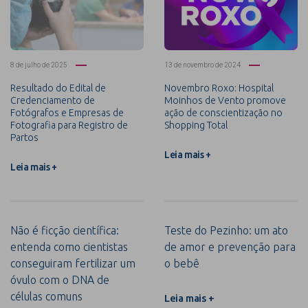
8 de julho de 2025
13 de novembro de 2024
Resultado do Edital de
Novembro Roxo: Hospital
Credenciamento de
Moinhos de Vento promove
Fotógrafos e Empresas de
ação de conscientização no
Fotografia para Registro de
Shopping Total
Partos
Leia mais +
Leia mais +
Não é ficção científica:
Teste do Pezinho: um ato
entenda como cientistas
de amor e prevenção para
conseguiram fertilizar um
o bebê
óvulo com o DNA de
células comuns
Leia mais +