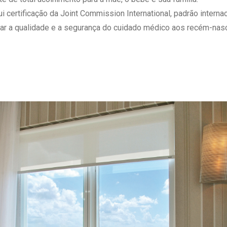
 Matriz
Quem Somos
ertificação da Joint Commission International, padrão internaci
e Gestão
Responsabilidade Ambiental
ar a qualidade e a segurança do cuidado médico aos recém-nasc
rtal Médico
Responsabilidade Social
Serviço Social
Saúde Digital Moinhos