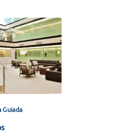
a Guiada
os