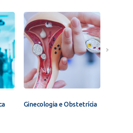
ca
Ginecologia e Obstetrícia
Fertili
Assistid