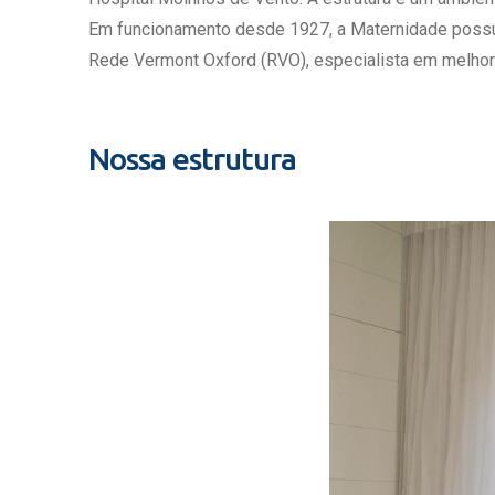
Estrutura da
Em funcionamento desde 1927, a Maternidade possui c
Estrutura d
Rede Vermont Oxford (RVO), especialista em melhor
Exames - Po
Farmácia
Fisioterapia
Nossa estrutura