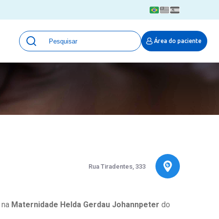
Unidades
Área do paciente
Qualidade e Segurança em saúde
 Moinhos
Eventos
Portal Pesquisa
Programa de Qualidade em Pesquisa
(ProQuali)
PROPESQ
PROADI-SUS
Centro de Pesquisa Clínica
MOVE ARO
Rua Tiradentes, 333
Pesquisa Hospital Moinhos de Vento
Núcleo de Apoio à Pesquisa (NAP)
Pronto Atendimento Digital
a na
Maternidade Helda Gerdau Johannpeter
do
Área Protegida