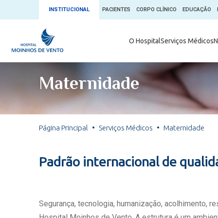
INSTITUCIONAL
PACIENTES
CORPO CLÍNICO
EDUCAÇÃO
Ambulatório 
O Hospital
Serviços Médicos
N
App + Moin
Serviços Médicos
Comitê de É
Maternidade
Conheça o 
Núcleos e Especialidades
Blog Saúde 
Convênios
Exames
Direitos e D
Página Principal
Serviços Médicos
Maternidade
Fale com o Moinhos
Direção Cor
Doação de 
Seu Médico
Padrão internacional de quali
Doação de 
Enfermage
Informações
Escritório d
Segurança, tecnologia, humanização, acolhimento, r
Escritório I
Hospital Moinhos de Vento. A estrutura é um ambient