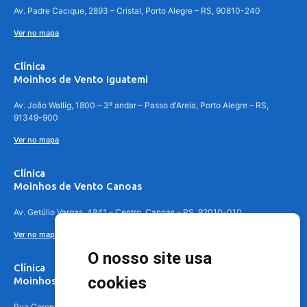
Av. Padre Cacique, 2893 – Cristal, Porto Alegre – RS, 90810-240
Ver no mapa
Clínica
Moinhos de Vento Iguatemi
Av. João Wallig, 1800 – 3º andar – Passo d'Areia, Porto Alegre – RS,
91349-900
Ver no mapa
Clínica
Moinhos de Vento Canoas
Av. Getúlio Vargas, 4841 – Centro, Canoas – RS, 92010-010
Ver no mapa
O nosso site usa
Clínica
cookies
Moinhos de Vento - Teresópolis
Rua Coronel Aparício Borges, 250 - 3º andar - Teresópolis, Porto Alegre -