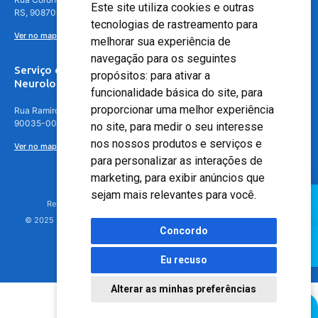
Este site utiliza cookies e outras
RS, 90870-016
tecnologias de rastreamento para
Ver no mapa
melhorar sua experiência de
navegação para os seguintes
Serviço de
propósitos:
para ativar a
Neurologia
funcionalidade básica do site
,
para
proporcionar uma melhor experiência
Rua Ramiro Barcelos, 630 – 5º andar – Floresta, Porto Alegre – RS,
90035-001
no site
,
para medir o seu interesse
nos nossos produtos e serviços e
Ver no mapa
para personalizar as interações de
marketing
,
para exibir anúncios que
sejam mais relevantes para você
.
Responsável Técnico: Dr. Luiz Antonio Nasi - CREMERS 11217
© 2025 - Hospital Moinhos de Vento - Registro Empresa (CRM-RS): 425
Concordo
Eu recuso
Alterar as minhas preferências
Agendamento Online