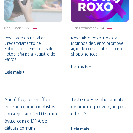
8 de julho de 2025
13 de novembro de 2024
Resultado do Edital de
Novembro Roxo: Hospital
Credenciamento de
Moinhos de Vento promove
Fotógrafos e Empresas de
ação de conscientização no
Fotografia para Registro de
Shopping Total
Partos
Leia mais +
Leia mais +
Não é ficção científica:
Teste do Pezinho: um ato
entenda como cientistas
de amor e prevenção para
conseguiram fertilizar um
o bebê
óvulo com o DNA de
células comuns
Leia mais +