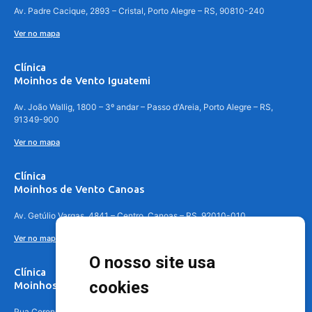
Av. Padre Cacique, 2893 – Cristal, Porto Alegre – RS, 90810-240
Ver no mapa
Clínica
Moinhos de Vento Iguatemi
Av. João Wallig, 1800 – 3º andar – Passo d'Areia, Porto Alegre – RS,
91349-900
Ver no mapa
Clínica
Moinhos de Vento Canoas
Av. Getúlio Vargas, 4841 – Centro, Canoas – RS, 92010-010
Ver no mapa
O nosso site usa
Clínica
cookies
Moinhos de Vento - Teresópolis
Rua Coronel Aparício Borges, 250 - 3º andar - Teresópolis, Porto Alegre -