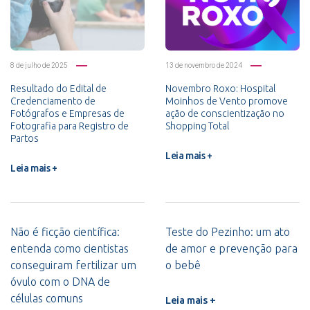
8 de julho de 2025
13 de novembro de 2024
Resultado do Edital de
Novembro Roxo: Hospital
Credenciamento de
Moinhos de Vento promove
Fotógrafos e Empresas de
ação de conscientização no
Fotografia para Registro de
Shopping Total
Partos
Leia mais +
Leia mais +
Não é ficção científica:
Teste do Pezinho: um ato
entenda como cientistas
de amor e prevenção para
conseguiram fertilizar um
o bebê
óvulo com o DNA de
células comuns
Leia mais +