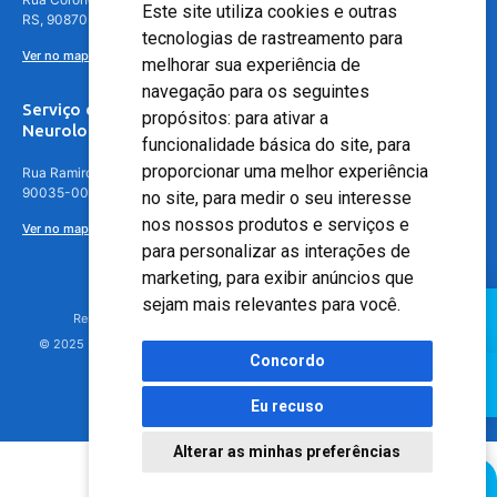
Este site utiliza cookies e outras
RS, 90870-016
tecnologias de rastreamento para
Ver no mapa
melhorar sua experiência de
navegação para os seguintes
Serviço de
propósitos:
para ativar a
Neurologia
funcionalidade básica do site
,
para
proporcionar uma melhor experiência
Rua Ramiro Barcelos, 630 – 5º andar – Floresta, Porto Alegre – RS,
90035-001
no site
,
para medir o seu interesse
nos nossos produtos e serviços e
Ver no mapa
para personalizar as interações de
marketing
,
para exibir anúncios que
sejam mais relevantes para você
.
Responsável Técnico: Dr. Luiz Antonio Nasi - CREMERS 11217
© 2025 - Hospital Moinhos de Vento - Registro Empresa (CRM-RS): 425
Concordo
Eu recuso
Alterar as minhas preferências
Agendamento Online