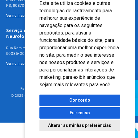
Este site utiliza cookies e outras
RS, 90870-016
tecnologias de rastreamento para
Ver no mapa
melhorar sua experiência de
navegação para os seguintes
Serviço de
propósitos:
para ativar a
Neurologia
funcionalidade básica do site
,
para
proporcionar uma melhor experiência
Rua Ramiro Barcelos, 630 – 5º andar – Floresta, Porto Alegre – RS,
90035-001
no site
,
para medir o seu interesse
nos nossos produtos e serviços e
Ver no mapa
para personalizar as interações de
marketing
,
para exibir anúncios que
sejam mais relevantes para você
.
Responsável Técnico: Dr. Luiz Antonio Nasi - CREMERS 11217
© 2025 - Hospital Moinhos de Vento - Registro Empresa (CRM-RS): 425
Concordo
Eu recuso
Alterar as minhas preferências
Agendamento Online