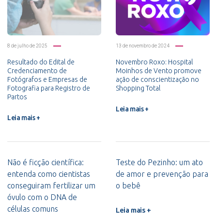
8 de julho de 2025
13 de novembro de 2024
Resultado do Edital de
Novembro Roxo: Hospital
Credenciamento de
Moinhos de Vento promove
Fotógrafos e Empresas de
ação de conscientização no
Fotografia para Registro de
Shopping Total
Partos
Leia mais +
Leia mais +
Não é ficção científica:
Teste do Pezinho: um ato
entenda como cientistas
de amor e prevenção para
conseguiram fertilizar um
o bebê
óvulo com o DNA de
células comuns
Leia mais +