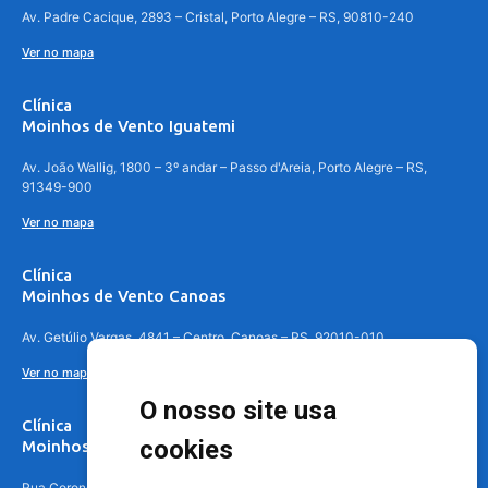
Av. Padre Cacique, 2893 – Cristal, Porto Alegre – RS, 90810-240
Ver no mapa
Clínica
Moinhos de Vento Iguatemi
Av. João Wallig, 1800 – 3º andar – Passo d'Areia, Porto Alegre – RS,
91349-900
Ver no mapa
Clínica
Moinhos de Vento Canoas
Av. Getúlio Vargas, 4841 – Centro, Canoas – RS, 92010-010
Ver no mapa
O nosso site usa
Clínica
cookies
Moinhos de Vento - Teresópolis
Rua Coronel Aparício Borges, 250 - 3º andar - Teresópolis, Porto Alegre -