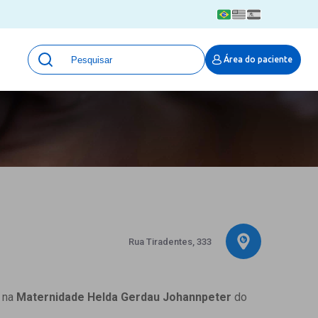
Unidades
Área do paciente
Qualidade e Segurança em saúde
 Moinhos
Eventos
Portal Pesquisa
Programa de Qualidade em Pesquisa
(ProQuali)
PROPESQ
PROADI-SUS
Centro de Pesquisa Clínica
MOVE ARO
Rua Tiradentes, 333
Pesquisa Hospital Moinhos de Vento
Núcleo de Apoio à Pesquisa (NAP)
Pronto Atendimento Digital
a na
Maternidade Helda Gerdau Johannpeter
do
Área Protegida