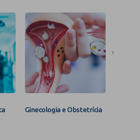
ca
Ginecologia e Obstetrícia
Fertili
Assistid