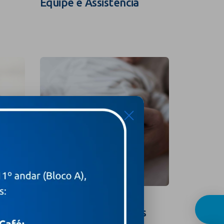
Equipe e Assistência
Guia In
X
Curso para Gestantes