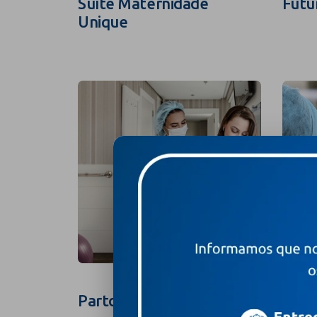
Suíte Maternidade
Futu
Unique
Parto na Suíte
Foto