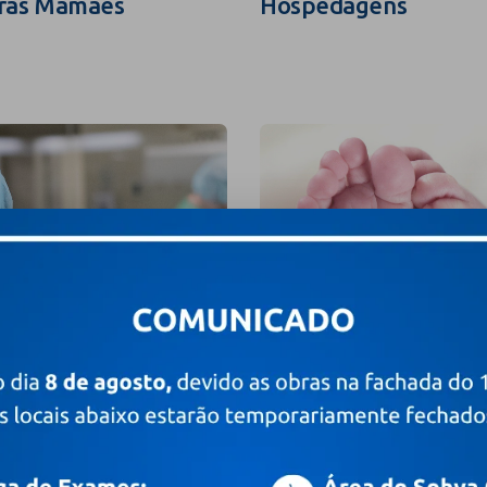
ras Mamães
Hospedagens
grafia e Filmagem
Valores e Pacotes