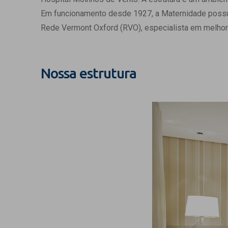
Estrutura da
Em funcionamento desde 1927, a Maternidade possui c
Estrutura d
Rede Vermont Oxford (RVO), especialista em melhor
Exames - Po
Farmácia
Fisioterapia
Nossa estrutura