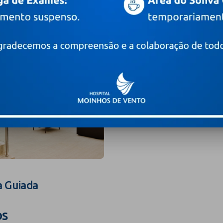
a Guiada
os