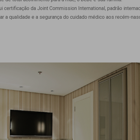
 Matriz
Quem Somos
ertificação da Joint Commission International, padrão internaci
e Gestão
Responsabilidade Ambiental
ar a qualidade e a segurança do cuidado médico aos recém-nasc
rtal Médico
Responsabilidade Social
Serviço Social
Saúde Digital Moinhos