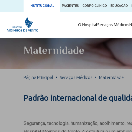
INSTITUCIONAL
PACIENTES
CORPO CLÍNICO
EDUCAÇÃO
Ambulatório 
O Hospital
Serviços Médicos
N
App + Moin
Serviços Médicos
Comitê de É
Maternidade
Conheça o 
Núcleos e Especialidades
Blog Saúde 
Convênios
Exames
Direitos e D
Página Principal
Serviços Médicos
Maternidade
Fale com o Moinhos
Direção Cor
Doação de 
Seu Médico
Padrão internacional de quali
Doação de 
Enfermage
Informações
Escritório d
Segurança, tecnologia, humanização, acolhimento, r
Escritório I
Hospital Moinhos de Vento. A estrutura é um ambient