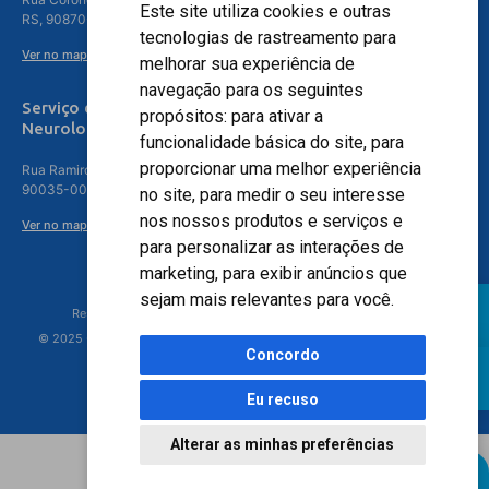
Este site utiliza cookies e outras
RS, 90870-016
tecnologias de rastreamento para
Ver no mapa
melhorar sua experiência de
navegação para os seguintes
Serviço de
propósitos:
para ativar a
Neurologia
funcionalidade básica do site
,
para
proporcionar uma melhor experiência
Rua Ramiro Barcelos, 630 – 5º andar – Floresta, Porto Alegre – RS,
90035-001
no site
,
para medir o seu interesse
nos nossos produtos e serviços e
Ver no mapa
para personalizar as interações de
marketing
,
para exibir anúncios que
sejam mais relevantes para você
.
Responsável Técnico: Dr. Luiz Antonio Nasi - CREMERS 11217
© 2025 - Hospital Moinhos de Vento - Registro Empresa (CRM-RS): 425
Concordo
Eu recuso
Alterar as minhas preferências
Agendamento Online