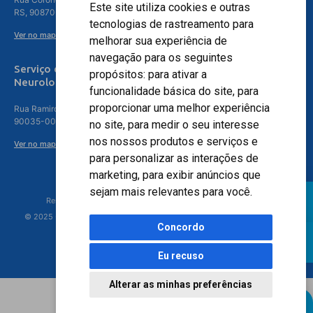
Este site utiliza cookies e outras
RS, 90870-016
tecnologias de rastreamento para
Ver no mapa
melhorar sua experiência de
navegação para os seguintes
Serviço de
propósitos:
para ativar a
Neurologia
funcionalidade básica do site
,
para
proporcionar uma melhor experiência
Rua Ramiro Barcelos, 630 – 5º andar – Floresta, Porto Alegre – RS,
90035-001
no site
,
para medir o seu interesse
nos nossos produtos e serviços e
Ver no mapa
para personalizar as interações de
marketing
,
para exibir anúncios que
sejam mais relevantes para você
.
Responsável Técnico: Dr. Luiz Antonio Nasi - CREMERS 11217
© 2025 - Hospital Moinhos de Vento - Registro Empresa (CRM-RS): 425
Concordo
Eu recuso
Alterar as minhas preferências
Agendamento Online