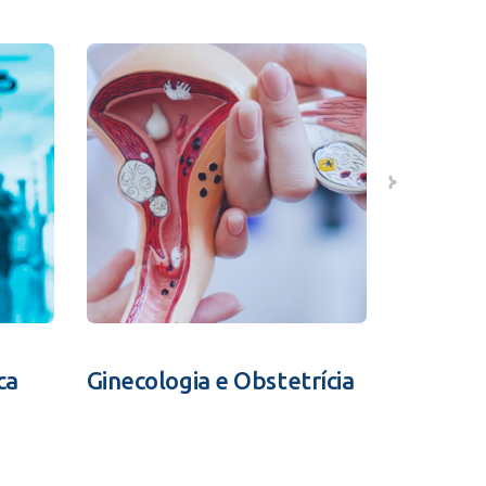
ca
Ginecologia e Obstetrícia
Fertili
Assistid