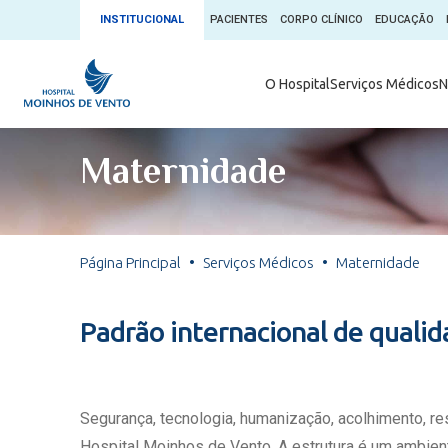
INSTITUCIONAL
PACIENTES
CORPO CLÍNICO
EDUCAÇÃO
Ambulatório 
O Hospital
Serviços Médicos
N
App + Moin
Serviços Médicos
Comitê de É
Maternidade
Conheça o 
Núcleos e Especialidades
Blog Saúde 
Convênios
Exames
Direitos e D
Página Principal
Serviços Médicos
Maternidade
Fale com o Moinhos
Direção Cor
Doação de 
Seu Médico
Padrão internacional de quali
Doação de 
Enfermage
Informações
Escritório d
Segurança, tecnologia, humanização, acolhimento, r
Escritório I
Hospital Moinhos de Vento. A estrutura é um ambient