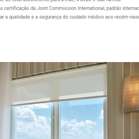
 Matriz
Quem Somos
ertificação da Joint Commission International, padrão internaci
e Gestão
Responsabilidade Ambiental
ar a qualidade e a segurança do cuidado médico aos recém-nasc
rtal Médico
Responsabilidade Social
Serviço Social
Saúde Digital Moinhos