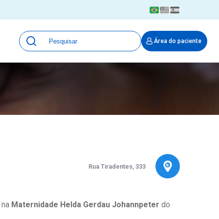
Unidades
Área do paciente
Qualidade e Segurança em saúde
 Moinhos
Eventos
Portal Pesquisa
Programa de Qualidade em Pesquisa
(ProQuali)
PROPESQ
PROADI-SUS
Centro de Pesquisa Clínica
MOVE ARO
Rua Tiradentes, 333
Pesquisa Hospital Moinhos de Vento
Núcleo de Apoio à Pesquisa (NAP)
Pronto Atendimento Digital
a na
Maternidade Helda Gerdau Johannpeter
do
Área Protegida