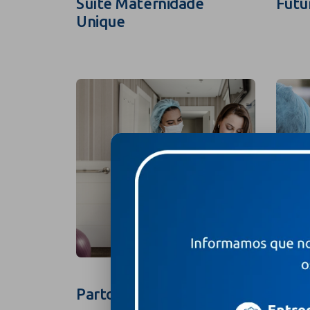
Suíte Maternidade
Futu
Unique
Parto na Suíte
Foto