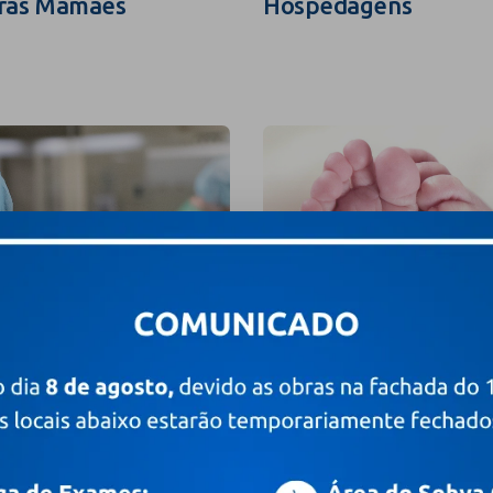
ras Mamães
Hospedagens
grafia e Filmagem
Valores e Pacotes