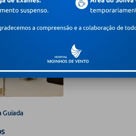
a Guiada
os