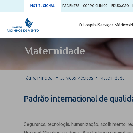
INSTITUCIONAL
PACIENTES
CORPO CLÍNICO
EDUCAÇÃO
Ambulatório 
O Hospital
Serviços Médicos
N
App + Moin
Serviços Médicos
Comitê de É
Maternidade
Conheça o 
Núcleos e Especialidades
Blog Saúde 
Convênios
Exames
Direitos e D
Página Principal
Serviços Médicos
Maternidade
Fale com o Moinhos
Direção Cor
Doação de 
Seu Médico
Padrão internacional de quali
Doação de 
Enfermage
Informações
Escritório d
Segurança, tecnologia, humanização, acolhimento, r
Escritório I
Hospital Moinhos de Vento. A estrutura é um ambient