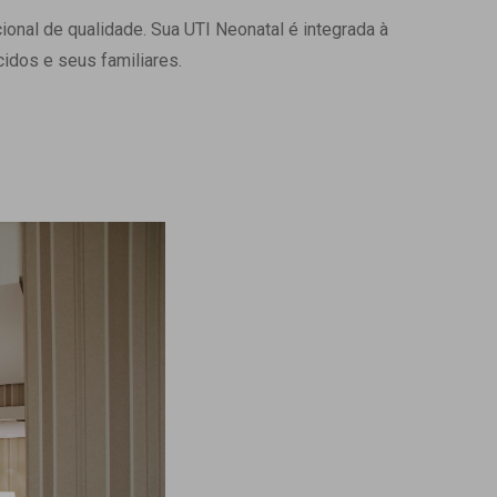
onal de qualidade. Sua UTI Neonatal é integrada à
Ambulatório Digital de Nutrição para
Empresas
idos e seus familiares.
Tele Interconsultas
Cabine Telemedicina
Gestão do Cuidado