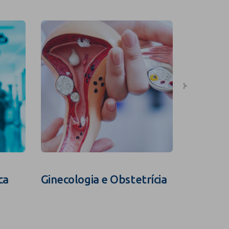
ca
Ginecologia e Obstetrícia
Fertili
Assistid