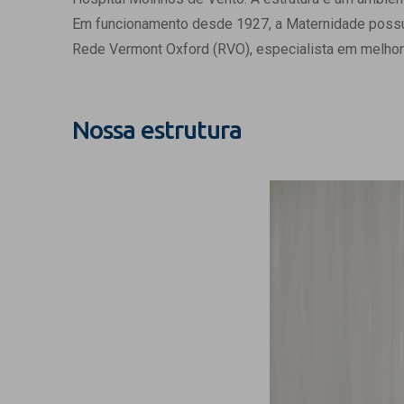
Estrutura da
Em funcionamento desde 1927, a Maternidade possui c
Estrutura d
Rede Vermont Oxford (RVO), especialista em melhor
Exames - Po
Farmácia
Fisioterapia
Nossa estrutura