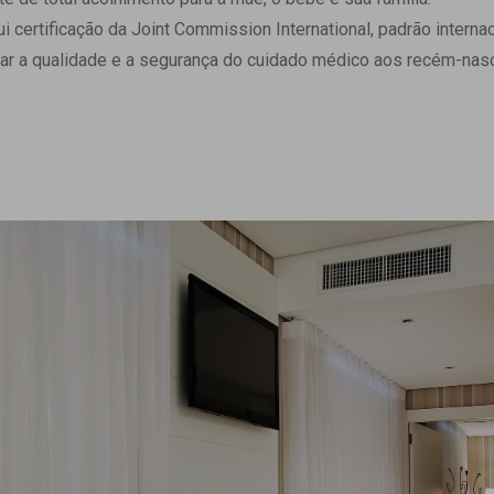
 Matriz
Quem Somos
ertificação da Joint Commission International, padrão internaci
e Gestão
Responsabilidade Ambiental
ar a qualidade e a segurança do cuidado médico aos recém-nasc
rtal Médico
Responsabilidade Social
Serviço Social
Saúde Digital Moinhos