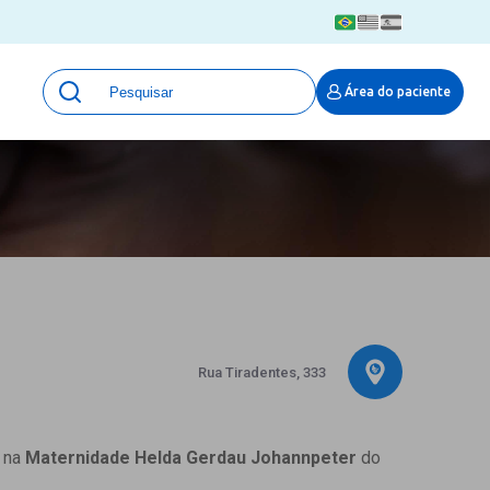
Unidades
Área do paciente
Qualidade e Segurança em saúde
 Moinhos
Eventos
Portal Pesquisa
Programa de Qualidade em Pesquisa
(ProQuali)
PROPESQ
PROADI-SUS
Centro de Pesquisa Clínica
MOVE ARO
Rua Tiradentes, 333
Pesquisa Hospital Moinhos de Vento
Núcleo de Apoio à Pesquisa (NAP)
Pronto Atendimento Digital
a na
Maternidade Helda Gerdau Johannpeter
do
Área Protegida