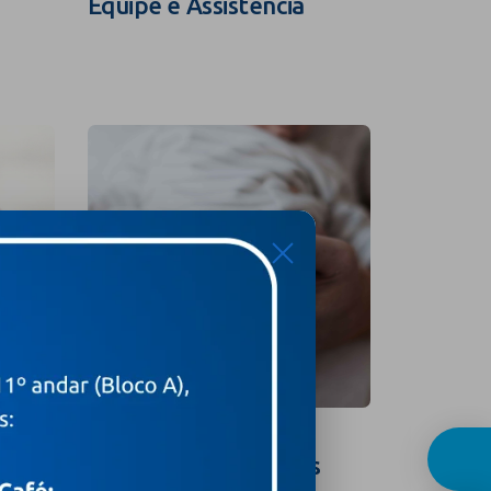
Equipe e Assistência
Guia In
X
Curso para Gestantes