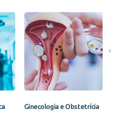
ca
Ginecologia e Obstetrícia
Fertili
Assistid