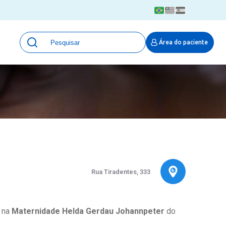
Unidades
Área do paciente
Qualidade e Segurança em saúde
 Moinhos
Eventos
Portal Pesquisa
Programa de Qualidade em Pesquisa
(ProQuali)
PROPESQ
PROADI-SUS
Centro de Pesquisa Clínica
MOVE ARO
Rua Tiradentes, 333
Pesquisa Hospital Moinhos de Vento
Núcleo de Apoio à Pesquisa (NAP)
Pronto Atendimento Digital
a na
Maternidade Helda Gerdau Johannpeter
do
Área Protegida