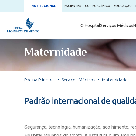
INSTITUCIONAL
PACIENTES
CORPO CLÍNICO
EDUCAÇÃO
Ambulatório 
O Hospital
Serviços Médicos
N
App + Moin
Serviços Médicos
Comitê de É
Maternidade
Conheça o 
Núcleos e Especialidades
Blog Saúde 
Convênios
Exames
Direitos e D
Página Principal
Serviços Médicos
Maternidade
Fale com o Moinhos
Direção Cor
Doação de 
Seu Médico
Padrão internacional de quali
Doação de 
Enfermage
Informações
Escritório d
Segurança, tecnologia, humanização, acolhimento, r
Escritório I
Hospital Moinhos de Vento. A estrutura é um ambient