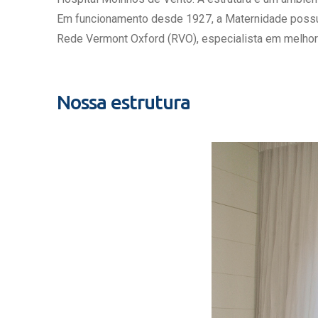
Estrutura da
Em funcionamento desde 1927, a Maternidade possui c
Estrutura d
Rede Vermont Oxford (RVO), especialista em melhor
Exames - Po
Farmácia
Fisioterapia
Nossa estrutura