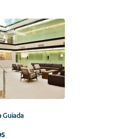
a Guiada
os