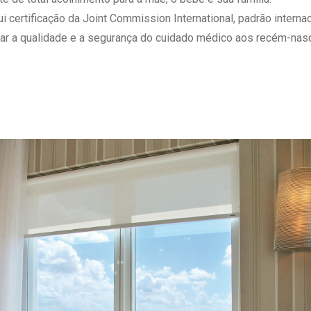
 Matriz
Quem Somos
ertificação da Joint Commission International, padrão internaci
e Gestão
Responsabilidade Ambiental
ar a qualidade e a segurança do cuidado médico aos recém-nasc
rtal Médico
Responsabilidade Social
Serviço Social
Saúde Digital Moinhos