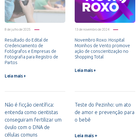
8 de julho de 2025
13 de novembro de 2024
Resultado do Edital de
Novembro Roxo: Hospital
Credenciamento de
Moinhos de Vento promove
Fotógrafos e Empresas de
ação de conscientização no
Fotografia para Registro de
Shopping Total
Partos
Leia mais +
Leia mais +
Não é ficção científica:
Teste do Pezinho: um ato
entenda como cientistas
de amor e prevenção para
conseguiram fertilizar um
o bebê
óvulo com o DNA de
células comuns
Leia mais +