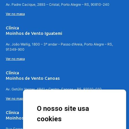
Av. Padre Cacique, 2893 – Cristal, Porto Alegre – RS, 90810-240
Ver no mapa
Clínica
Moinhos de Vento Iguatemi
Av. João Wallig, 1800 – 3º andar – Passo d'Areia, Porto Alegre – RS,
91349-900
Ver no mapa
Clínica
Moinhos de Vento Canoas
Av. Getúlio Vargas, 4841 – Centro, Canoas – RS, 92010-010
Ver no mapa
O nosso site usa
Clínica
cookies
Moinhos de Vento - Teresópolis
Rua Coronel Aparício Borges, 250 - 3º andar - Teresópolis, Porto Alegre -