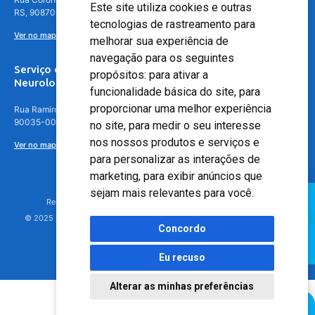
Este site utiliza cookies e outras
RS, 90870-016
tecnologias de rastreamento para
Ver no mapa
melhorar sua experiência de
navegação para os seguintes
Serviço de
propósitos:
para ativar a
Neurologia
funcionalidade básica do site
,
para
proporcionar uma melhor experiência
Rua Ramiro Barcelos, 630 – 5º andar – Floresta, Porto Alegre – RS,
90035-001
no site
,
para medir o seu interesse
nos nossos produtos e serviços e
Ver no mapa
para personalizar as interações de
marketing
,
para exibir anúncios que
sejam mais relevantes para você
.
Responsável Técnico: Dr. Luiz Antonio Nasi - CREMERS 11217
© 2025 - Hospital Moinhos de Vento - Registro Empresa (CRM-RS): 425
Concordo
Eu recuso
Alterar as minhas preferências
Agendamento Online