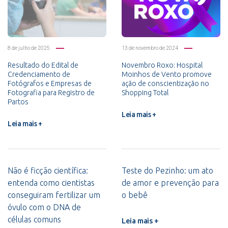
8 de julho de 2025
13 de novembro de 2024
Resultado do Edital de
Novembro Roxo: Hospital
Credenciamento de
Moinhos de Vento promove
Fotógrafos e Empresas de
ação de conscientização no
Fotografia para Registro de
Shopping Total
Partos
Leia mais +
Leia mais +
Não é ficção científica:
Teste do Pezinho: um ato
entenda como cientistas
de amor e prevenção para
conseguiram fertilizar um
o bebê
óvulo com o DNA de
células comuns
Leia mais +