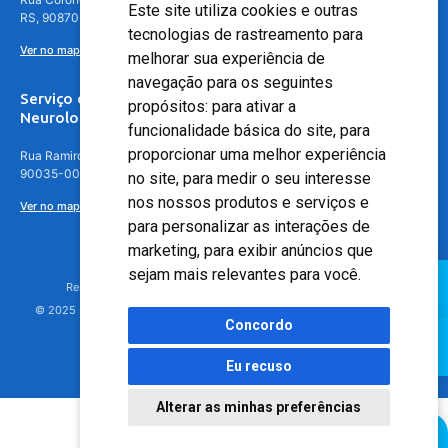
Este site utiliza cookies e outras
RS, 90870-016
tecnologias de rastreamento para
Ver no mapa
melhorar sua experiência de
navegação para os seguintes
Serviço de
propósitos:
para ativar a
Neurologia
funcionalidade básica do site
,
para
proporcionar uma melhor experiência
Rua Ramiro Barcelos, 630 – 5º andar – Floresta, Porto Alegre – RS,
90035-001
no site
,
para medir o seu interesse
nos nossos produtos e serviços e
Ver no mapa
para personalizar as interações de
marketing
,
para exibir anúncios que
sejam mais relevantes para você
.
Responsável Técnico: Dr. Luiz Antonio Nasi - CREMERS 11217
© 2025 - Hospital Moinhos de Vento - Registro Empresa (CRM-RS): 425
Concordo
Eu recuso
Alterar as minhas preferências
Agendamento Online