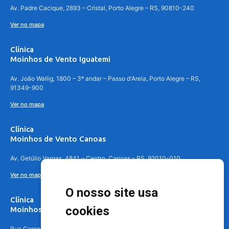
Av. Padre Cacique, 2893 – Cristal, Porto Alegre – RS, 90810-240
Ver no mapa
Clínica
Moinhos de Vento Iguatemi
Av. João Wallig, 1800 – 3º andar – Passo d'Areia, Porto Alegre – RS,
91349-900
Ver no mapa
Clínica
Moinhos de Vento Canoas
Av. Getúlio Vargas, 4841 – Centro, Canoas – RS, 92010-010
Ver no mapa
O nosso site usa
Clínica
cookies
Moinhos de Vento - Teresópolis
Rua Coronel Aparício Borges, 250 - 3º andar - Teresópolis, Porto Alegre -