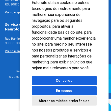
Este site utiliza cookies e outras
RS, 90870-016
tecnologias de rastreamento para
Ver no mapa
melhorar sua experiência de
navegação para os seguintes
Serviço de
propósitos:
para ativar a
Neurologia
funcionalidade básica do site
,
para
proporcionar uma melhor experiência
Rua Ramiro Barcelos, 630 – 5º andar – Floresta, Porto Alegre – RS,
90035-001
no site
,
para medir o seu interesse
nos nossos produtos e serviços e
Ver no mapa
para personalizar as interações de
marketing
,
para exibir anúncios que
sejam mais relevantes para você
.
Responsável Técnico: Dr. Luiz Antonio Nasi - CREMERS 11217
© 2025 - Hospital Moinhos de Vento - Registro Empresa (CRM-RS): 425
Concordo
Eu recuso
Alterar as minhas preferências
Agendamento Online