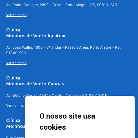
Av. Padre Cacique, 2893 – Cristal, Porto Alegre – RS, 90810-240
Ver no mapa
Clínica
Moinhos de Vento Iguatemi
Av. João Wallig, 1800 – 3º andar – Passo d'Areia, Porto Alegre – RS,
91349-900
Ver no mapa
Clínica
Moinhos de Vento Canoas
Av. Getúlio Vargas, 4841 – Centro, Canoas – RS, 92010-010
Ver no mapa
O nosso site usa
Clínica
cookies
Moinhos de Vento - Teresópolis
Rua Coronel Aparício Borges, 250 - 3º andar - Teresópolis, Porto Alegre -