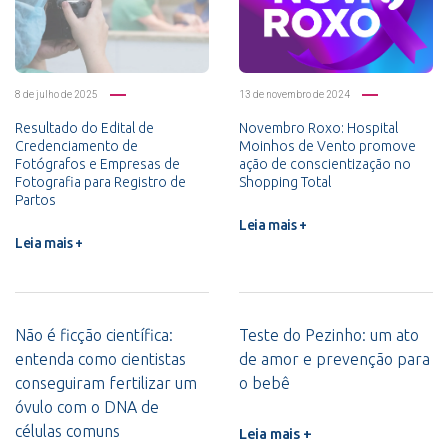
8 de julho de 2025
13 de novembro de 2024
Resultado do Edital de
Novembro Roxo: Hospital
Credenciamento de
Moinhos de Vento promove
Fotógrafos e Empresas de
ação de conscientização no
Fotografia para Registro de
Shopping Total
Partos
Leia mais +
Leia mais +
Não é ficção científica:
Teste do Pezinho: um ato
entenda como cientistas
de amor e prevenção para
conseguiram fertilizar um
o bebê
óvulo com o DNA de
células comuns
Leia mais +