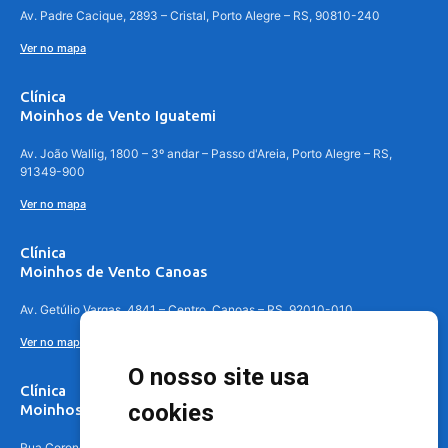
Av. Padre Cacique, 2893 – Cristal, Porto Alegre – RS, 90810-240
Ver no mapa
Clínica
Moinhos de Vento Iguatemi
Av. João Wallig, 1800 – 3º andar – Passo d'Areia, Porto Alegre – RS,
91349-900
Ver no mapa
Clínica
Moinhos de Vento Canoas
Av. Getúlio Vargas, 4841 – Centro, Canoas – RS, 92010-010
Ver no mapa
O nosso site usa
Clínica
cookies
Moinhos de Vento - Teresópolis
Rua Coronel Aparício Borges, 250 - 3º andar - Teresópolis, Porto Alegre -