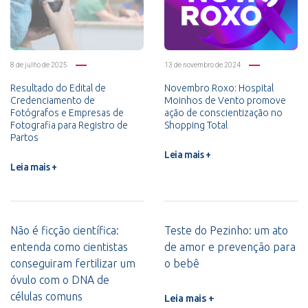
8 de julho de 2025
13 de novembro de 2024
Resultado do Edital de
Novembro Roxo: Hospital
Credenciamento de
Moinhos de Vento promove
Fotógrafos e Empresas de
ação de conscientização no
Fotografia para Registro de
Shopping Total
Partos
Leia mais +
Leia mais +
Não é ficção científica:
Teste do Pezinho: um ato
entenda como cientistas
de amor e prevenção para
conseguiram fertilizar um
o bebê
óvulo com o DNA de
células comuns
Leia mais +