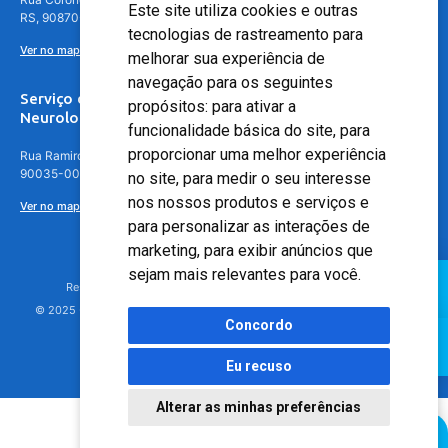
Este site utiliza cookies e outras
RS, 90870-016
tecnologias de rastreamento para
Ver no mapa
melhorar sua experiência de
navegação para os seguintes
Serviço de
propósitos:
para ativar a
Neurologia
funcionalidade básica do site
,
para
proporcionar uma melhor experiência
Rua Ramiro Barcelos, 630 – 5º andar – Floresta, Porto Alegre – RS,
90035-001
no site
,
para medir o seu interesse
nos nossos produtos e serviços e
Ver no mapa
para personalizar as interações de
marketing
,
para exibir anúncios que
sejam mais relevantes para você
.
Responsável Técnico: Dr. Luiz Antonio Nasi - CREMERS 11217
© 2025 - Hospital Moinhos de Vento - Registro Empresa (CRM-RS): 425
Concordo
Eu recuso
Alterar as minhas preferências
Agendamento Online