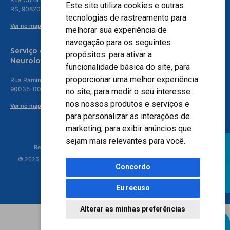
Este site utiliza cookies e outras
RS, 90870-016
tecnologias de rastreamento para
Ver no mapa
melhorar sua experiência de
navegação para os seguintes
Serviço de
propósitos:
para ativar a
Neurologia
funcionalidade básica do site
,
para
proporcionar uma melhor experiência
Rua Ramiro Barcelos, 630 – 5º andar – Floresta, Porto Alegre – RS,
90035-001
no site
,
para medir o seu interesse
nos nossos produtos e serviços e
Ver no mapa
para personalizar as interações de
marketing
,
para exibir anúncios que
sejam mais relevantes para você
.
Responsável Técnico: Dr. Luiz Antonio Nasi - CREMERS 11217
© 2025 - Hospital Moinhos de Vento - Registro Empresa (CRM-RS): 425
Concordo
Eu recuso
Alterar as minhas preferências
Agendamento Online