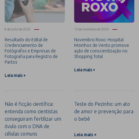
8 de julho de 2025
13 de novembro de 2024
Resultado do Edital de
Novembro Roxo: Hospital
Credenciamento de
Moinhos de Vento promove
Fotógrafos e Empresas de
ação de conscientização no
Fotografia para Registro de
Shopping Total
Partos
Leia mais +
Leia mais +
Não é ficção científica:
Teste do Pezinho: um ato
entenda como cientistas
de amor e prevenção para
conseguiram fertilizar um
o bebê
óvulo com o DNA de
células comuns
Leia mais +