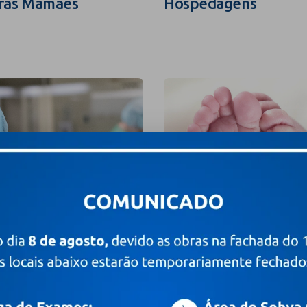
ras Mamães
Hospedagens
grafia e Filmagem
Valores e Pacotes