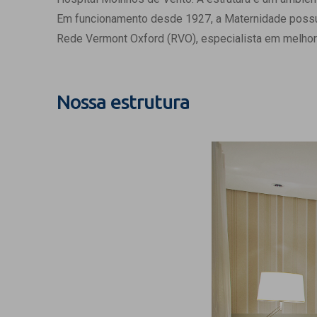
Estrutura da
Em funcionamento desde 1927, a Maternidade possui c
Estrutura d
Rede Vermont Oxford (RVO), especialista em melhor
Exames - Po
Farmácia
Fisioterapia
Nossa estrutura