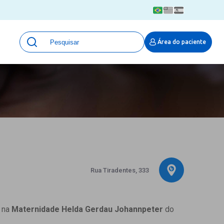
Unidades
Área do paciente
Qualidade e Segurança em saúde
 Moinhos
Eventos
Portal Pesquisa
Programa de Qualidade em Pesquisa
(ProQuali)
PROPESQ
PROADI-SUS
Centro de Pesquisa Clínica
MOVE ARO
Rua Tiradentes, 333
Pesquisa Hospital Moinhos de Vento
Núcleo de Apoio à Pesquisa (NAP)
Pronto Atendimento Digital
a na
Maternidade Helda Gerdau Johannpeter
do
Área Protegida