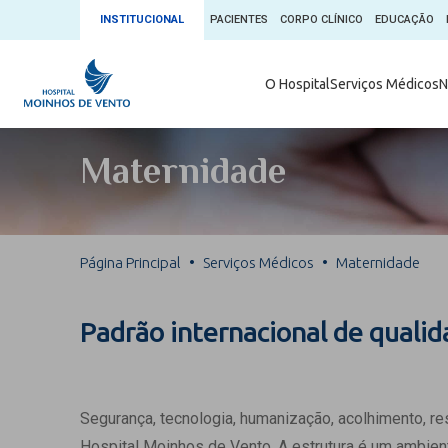
INSTITUCIONAL
PACIENTES
CORPO CLÍNICO
EDUCAÇÃO
Ambulatório 
O Hospital
Serviços Médicos
N
App + Moin
Serviços Médicos
Comitê de É
Maternidade
Conheça o 
Núcleos e Especialidades
Blog Saúde 
Convênios
Exames
Direitos e D
Página Principal
Serviços Médicos
Maternidade
Fale com o Moinhos
Direção Cor
Doação de 
Seu Médico
Padrão internacional de quali
Doação de 
Enfermage
Informações
Escritório d
Segurança, tecnologia, humanização, acolhimento, r
Escritório I
Hospital Moinhos de Vento. A estrutura é um ambient