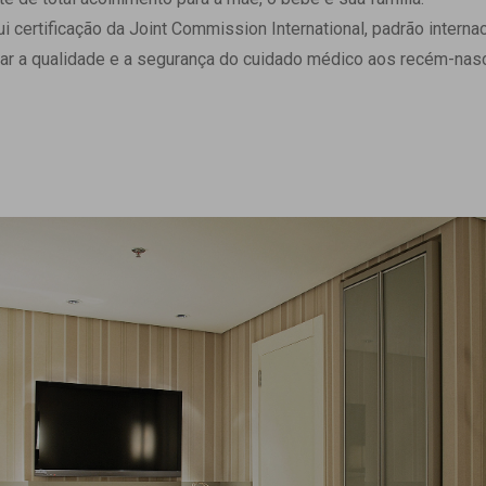
 Matriz
Quem Somos
ertificação da Joint Commission International, padrão internaci
e Gestão
Responsabilidade Ambiental
ar a qualidade e a segurança do cuidado médico aos recém-nasc
rtal Médico
Responsabilidade Social
Serviço Social
Saúde Digital Moinhos