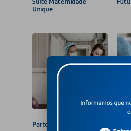
Suíte Maternidade
Futu
Unique
Parto na Suíte
Foto