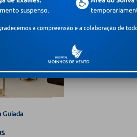
a Guiada
os