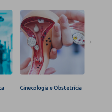
ca
Ginecologia e Obstetrícia
Fertili
Assistid