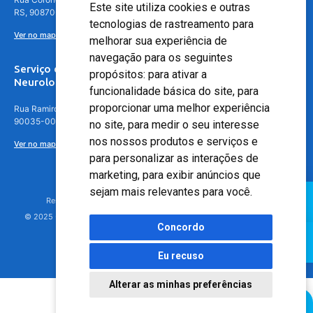
Este site utiliza cookies e outras
RS, 90870-016
tecnologias de rastreamento para
Ver no mapa
melhorar sua experiência de
navegação para os seguintes
Serviço de
propósitos:
para ativar a
Neurologia
funcionalidade básica do site
,
para
proporcionar uma melhor experiência
Rua Ramiro Barcelos, 630 – 5º andar – Floresta, Porto Alegre – RS,
90035-001
no site
,
para medir o seu interesse
nos nossos produtos e serviços e
Ver no mapa
para personalizar as interações de
marketing
,
para exibir anúncios que
sejam mais relevantes para você
.
Responsável Técnico: Dr. Luiz Antonio Nasi - CREMERS 11217
© 2025 - Hospital Moinhos de Vento - Registro Empresa (CRM-RS): 425
Concordo
Eu recuso
Alterar as minhas preferências
Agendamento Online