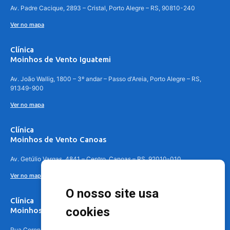
Av. Padre Cacique, 2893 – Cristal, Porto Alegre – RS, 90810-240
Ver no mapa
Clínica
Moinhos de Vento Iguatemi
Av. João Wallig, 1800 – 3º andar – Passo d'Areia, Porto Alegre – RS,
91349-900
Ver no mapa
Clínica
Moinhos de Vento Canoas
Av. Getúlio Vargas, 4841 – Centro, Canoas – RS, 92010-010
Ver no mapa
O nosso site usa
Clínica
cookies
Moinhos de Vento - Teresópolis
Rua Coronel Aparício Borges, 250 - 3º andar - Teresópolis, Porto Alegre -