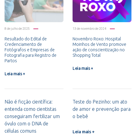
8 de julho de 2025
13 de novembro de 2024
Resultado do Edital de
Novembro Roxo: Hospital
Credenciamento de
Moinhos de Vento promove
Fotógrafos e Empresas de
ação de conscientização no
Fotografia para Registro de
Shopping Total
Partos
Leia mais +
Leia mais +
Não é ficção científica:
Teste do Pezinho: um ato
entenda como cientistas
de amor e prevenção para
conseguiram fertilizar um
o bebê
óvulo com o DNA de
células comuns
Leia mais +