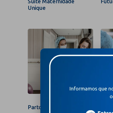
Suíte Maternidade
Futu
Unique
Parto na Suíte
Foto