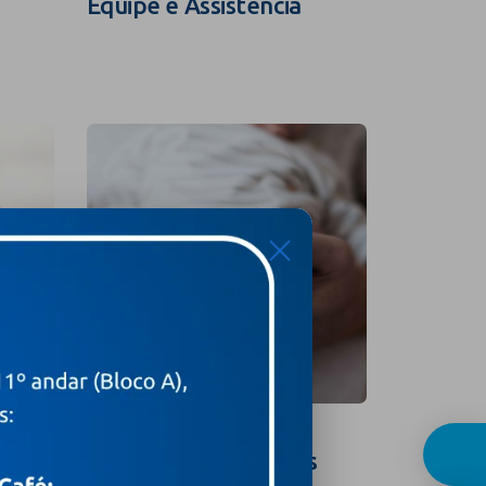
Equipe e Assistência
Guia In
X
Curso para Gestantes