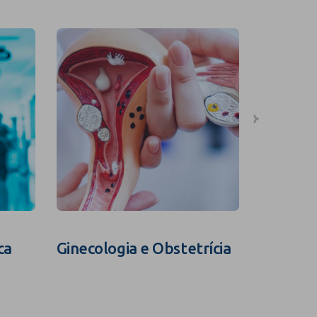
ca
Ginecologia e Obstetrícia
Fertili
Assistid