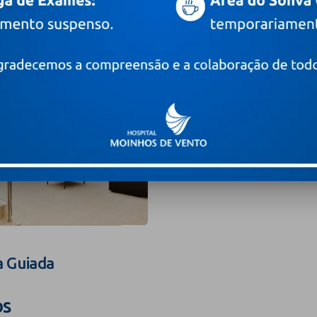
a Guiada
os