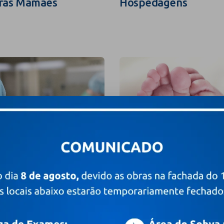
ras Mamães
Hospedagens
grafia e Filmagem
Valores e Pacotes