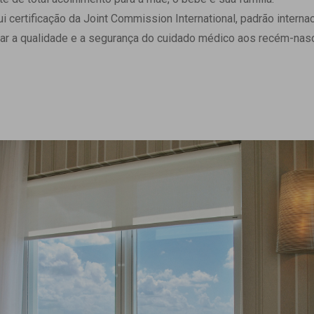
 Matriz
Quem Somos
ertificação da Joint Commission International, padrão internaci
e Gestão
Responsabilidade Ambiental
ar a qualidade e a segurança do cuidado médico aos recém-nasc
rtal Médico
Responsabilidade Social
Serviço Social
Saúde Digital Moinhos