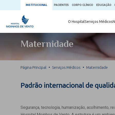
INSTITUCIONAL
PACIENTES
CORPO CLÍNICO
EDUCAÇÃO
Ambulatório 
O Hospital
Serviços Médicos
N
App + Moin
Serviços Médicos
Comitê de É
Maternidade
Conheça o 
Núcleos e Especialidades
Blog Saúde 
Convênios
Exames
Direitos e D
Página Principal
Serviços Médicos
Maternidade
Fale com o Moinhos
Direção Cor
Doação de 
Seu Médico
Padrão internacional de quali
Doação de 
Enfermage
Informações
Escritório d
Segurança, tecnologia, humanização, acolhimento, r
Escritório I
Hospital Moinhos de Vento. A estrutura é um ambient