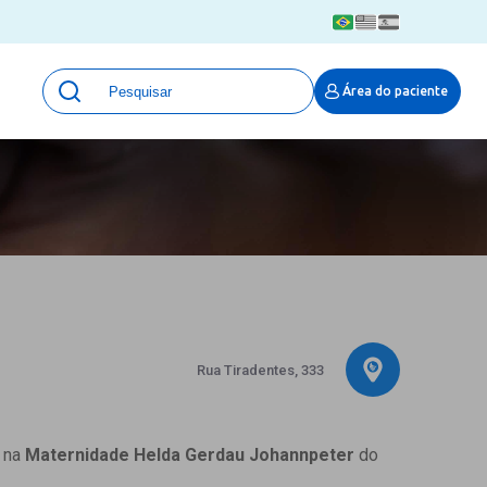
Unidades
Área do paciente
Qualidade e Segurança em saúde
 Moinhos
Eventos
Portal Pesquisa
Programa de Qualidade em Pesquisa
(ProQuali)
PROPESQ
PROADI-SUS
Centro de Pesquisa Clínica
MOVE ARO
Rua Tiradentes, 333
Pesquisa Hospital Moinhos de Vento
Núcleo de Apoio à Pesquisa (NAP)
Pronto Atendimento Digital
a na
Maternidade Helda Gerdau Johannpeter
do
Área Protegida