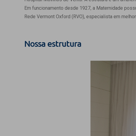
Estrutura da
Em funcionamento desde 1927, a Maternidade possui c
Estrutura d
Rede Vermont Oxford (RVO), especialista em melhor
Exames - Po
Farmácia
Fisioterapia
Nossa estrutura