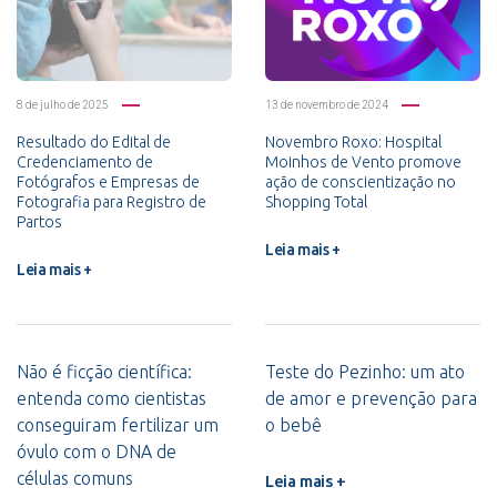
8 de julho de 2025
13 de novembro de 2024
Resultado do Edital de
Novembro Roxo: Hospital
Credenciamento de
Moinhos de Vento promove
Fotógrafos e Empresas de
ação de conscientização no
Fotografia para Registro de
Shopping Total
Partos
Leia mais +
Leia mais +
Não é ficção científica:
Teste do Pezinho: um ato
entenda como cientistas
de amor e prevenção para
conseguiram fertilizar um
o bebê
óvulo com o DNA de
células comuns
Leia mais +