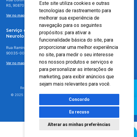
Este site utiliza cookies e outras
RS, 90870-016
tecnologias de rastreamento para
Ver no mapa
melhorar sua experiência de
navegação para os seguintes
Serviço de
propósitos:
para ativar a
Neurologia
funcionalidade básica do site
,
para
proporcionar uma melhor experiência
Rua Ramiro Barcelos, 630 – 5º andar – Floresta, Porto Alegre – RS,
90035-001
no site
,
para medir o seu interesse
nos nossos produtos e serviços e
Ver no mapa
para personalizar as interações de
marketing
,
para exibir anúncios que
sejam mais relevantes para você
.
Responsável Técnico: Dr. Luiz Antonio Nasi - CREMERS 11217
© 2025 - Hospital Moinhos de Vento - Registro Empresa (CRM-RS): 425
Concordo
Eu recuso
Alterar as minhas preferências
Agendamento Online