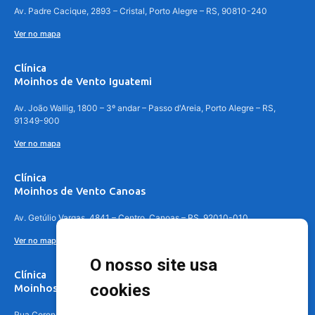
Av. Padre Cacique, 2893 – Cristal, Porto Alegre – RS, 90810-240
Ver no mapa
Clínica
Moinhos de Vento Iguatemi
Av. João Wallig, 1800 – 3º andar – Passo d'Areia, Porto Alegre – RS,
91349-900
Ver no mapa
Clínica
Moinhos de Vento Canoas
Av. Getúlio Vargas, 4841 – Centro, Canoas – RS, 92010-010
Ver no mapa
O nosso site usa
Clínica
cookies
Moinhos de Vento - Teresópolis
Rua Coronel Aparício Borges, 250 - 3º andar - Teresópolis, Porto Alegre -