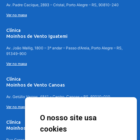
Av. Padre Cacique, 2893 – Cristal, Porto Alegre – RS, 90810-240
Ver no mapa
Clínica
Moinhos de Vento Iguatemi
Av. João Wallig, 1800 – 3º andar – Passo d'Areia, Porto Alegre – RS,
91349-900
Ver no mapa
Clínica
Moinhos de Vento Canoas
Av. Getúlio Vargas, 4841 – Centro, Canoas – RS, 92010-010
Ver no mapa
O nosso site usa
Clínica
cookies
Moinhos de Vento - Teresópolis
Rua Coronel Aparício Borges, 250 - 3º andar - Teresópolis, Porto Alegre -