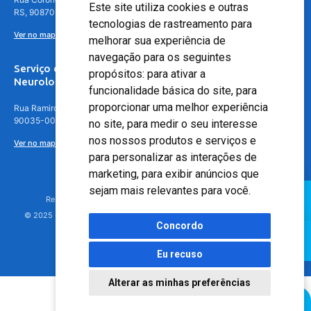
Este site utiliza cookies e outras
RS, 90870-016
tecnologias de rastreamento para
Ver no mapa
melhorar sua experiência de
navegação para os seguintes
Serviço de
propósitos:
para ativar a
Neurologia
funcionalidade básica do site
,
para
proporcionar uma melhor experiência
Rua Ramiro Barcelos, 630 – 5º andar – Floresta, Porto Alegre – RS,
90035-001
no site
,
para medir o seu interesse
nos nossos produtos e serviços e
Ver no mapa
para personalizar as interações de
marketing
,
para exibir anúncios que
sejam mais relevantes para você
.
Responsável Técnico: Dr. Luiz Antonio Nasi - CREMERS 11217
© 2025 - Hospital Moinhos de Vento - Registro Empresa (CRM-RS): 425
Concordo
Eu recuso
Alterar as minhas preferências
Agendamento Online