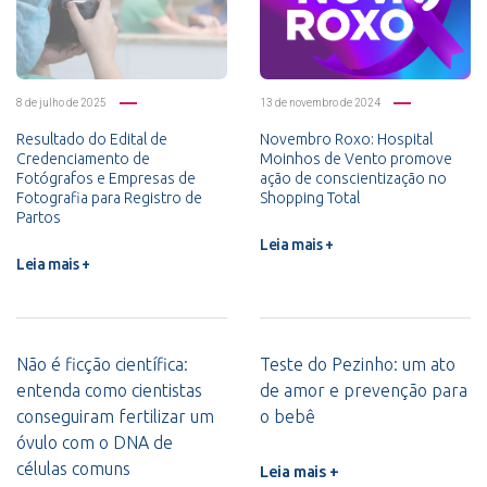
8 de julho de 2025
13 de novembro de 2024
Resultado do Edital de
Novembro Roxo: Hospital
Credenciamento de
Moinhos de Vento promove
Fotógrafos e Empresas de
ação de conscientização no
Fotografia para Registro de
Shopping Total
Partos
Leia mais +
Leia mais +
Não é ficção científica:
Teste do Pezinho: um ato
entenda como cientistas
de amor e prevenção para
conseguiram fertilizar um
o bebê
óvulo com o DNA de
células comuns
Leia mais +