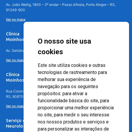
Av. João Wallig, 1800 – 3º andar – Passo d'Areia, Porto Alegre – RS,
91349-900
Ver no mapa
Clínica
Moinhos de Vento Canoas
O nosso site usa
cookies
Av. Getúlio Vargas, 4841 – Centro, Canoas – RS, 92010-010
Ver no mapa
Este site utiliza cookies e outras
tecnologias de rastreamento para
Clínica
melhorar sua experiência de
Moinhos de Vento - Teresópolis
navegação para os seguintes
Rua Coronel Aparício Borges, 250 - 3º andar - Teresópolis, Porto Alegre -
propósitos:
para ativar a
RS, 90870-016
funcionalidade básica do site
,
para
Ver no mapa
proporcionar uma melhor experiência
no site
,
para medir o seu interesse
Serviço de
nos nossos produtos e serviços e
Neurologia
para personalizar as interações de