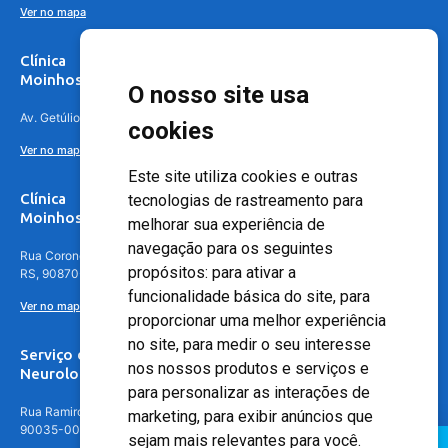
Ver no mapa
Clínica
Moinhos de Vento Canoas
O nosso site usa
Av. Getúlio Vargas, 4841 – Centro, Canoas – RS, 92010-010
cookies
Ver no mapa
Este site utiliza cookies e outras
Clínica
tecnologias de rastreamento para
Moinhos de Vento - Teresópolis
melhorar sua experiência de
navegação para os seguintes
Rua Coronel Aparício Borges, 250 - 3º andar - Teresópolis, Porto Alegre -
propósitos:
para ativar a
RS, 90870-016
funcionalidade básica do site
,
para
Ver no mapa
proporcionar uma melhor experiência
no site
,
para medir o seu interesse
Serviço de
nos nossos produtos e serviços e
Neurologia
para personalizar as interações de
Rua Ramiro Barcelos, 630 – 5º andar – Floresta, Porto Alegre – RS,
marketing
,
para exibir anúncios que
90035-001
sejam mais relevantes para você
.