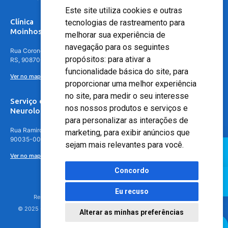
Este site utiliza cookies e outras
Clínica
tecnologias de rastreamento para
Moinhos de Vento - Teresópolis
melhorar sua experiência de
navegação para os seguintes
Rua Coronel Aparício Borges, 250 - 3º andar - Teresópolis, Porto Alegre -
propósitos:
para ativar a
RS, 90870-016
funcionalidade básica do site
,
para
Ver no mapa
proporcionar uma melhor experiência
no site
,
para medir o seu interesse
Serviço de
nos nossos produtos e serviços e
Neurologia
para personalizar as interações de
Rua Ramiro Barcelos, 630 – 5º andar – Floresta, Porto Alegre – RS,
marketing
,
para exibir anúncios que
90035-001
sejam mais relevantes para você
.
Ver no mapa
Concordo
Eu recuso
Responsável Técnico: Dr. Luiz Antonio Nasi - CREMERS 11217
© 2025 - Hospital Moinhos de Vento - Registro Empresa (CRM-RS): 425
Alterar as minhas preferências
Agendamento Online