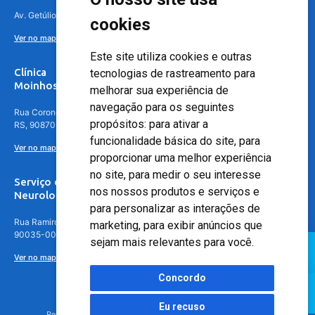
Av. Getúlio Vargas, 4841 – Centro, Canoas – RS, 92010-010
cookies
Ver no mapa
Este site utiliza cookies e outras
Clínica
tecnologias de rastreamento para
Moinhos de Vento - Teresópolis
melhorar sua experiência de
navegação para os seguintes
Rua Coronel Aparício Borges, 250 - 3º andar - Teresópolis, Porto Alegre -
propósitos:
para ativar a
RS, 90870-016
funcionalidade básica do site
,
para
Ver no mapa
proporcionar uma melhor experiência
no site
,
para medir o seu interesse
Serviço de
nos nossos produtos e serviços e
Neurologia
para personalizar as interações de
Rua Ramiro Barcelos, 630 – 5º andar – Floresta, Porto Alegre – RS,
marketing
,
para exibir anúncios que
90035-001
sejam mais relevantes para você
.
Ver no mapa
Concordo
Eu recuso
Responsável Técnico: Dr. Luiz Antonio Nasi - CREMERS 11217