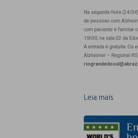
Estrutura da
Estrutura d
Na segunda-feira (24/04)
Exames - Po
de pessoas com Alzheimer
Farmácia
com paciente e familiar c
Fisioterapia
15h30, na sala 02 da Edu
A entrada é gratuita. Os
Alzheimer – Regional RS
riograndedosul@abraz
Leia mais