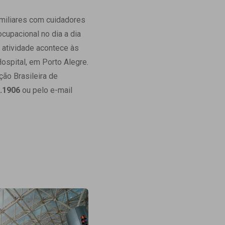
Ambulatório Digital de Nutrição para
amiliares com cuidadores
Empresas
cupacional no dia a dia
Tele Interconsultas
A atividade acontece às
Cabine Telemedicina
ospital, em Porto Alegre.
Gestão do Cuidado
ão Brasileira de
0.1906
ou pelo e-mail