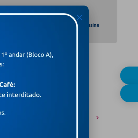
X
Assine