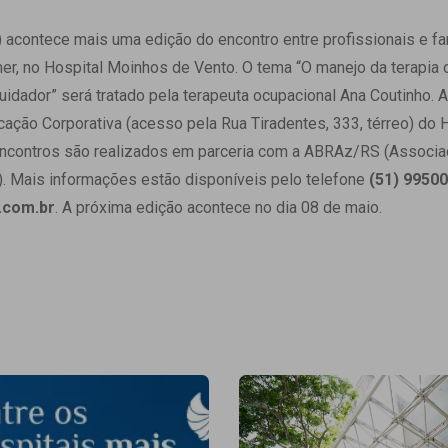
 Matriz
Quem Somos
e Gestão
 acontece mais uma edição do encontro entre profissionais e f
Responsabilidade Ambiental
rtal Médico
, no Hospital Moinhos de Vento. O tema “O manejo da terapia o
Responsabilidade Social
uidador” será tratado pela terapeuta ocupacional Ana Coutinho. 
Serviço Social
cação Corporativa (acesso pela Rua Tiradentes, 333, térreo) do H
Saúde Digital Moinhos
 encontros são realizados em parceria com a ABRAz/RS (Associaç
). Mais informações estão disponíveis pelo telefone
(51) 9950
.com.br
. A próxima edição acontece no dia 08 de maio.