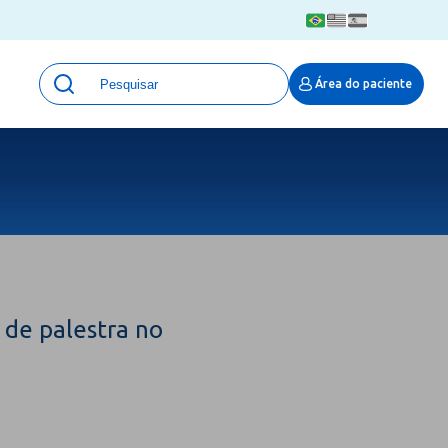
Unidades
Área do paciente
Qualidade e Segurança em saúde
 Moinhos
Eventos
Portal Pesquisa
Programa de Qualidade em Pesquisa
(ProQuali)
PROPESQ
PROADI-SUS
Centro de Pesquisa Clínica
 de palestra no
MOVE ARO
Pesquisa Hospital Moinhos de Vento
Núcleo de Apoio à Pesquisa (NAP)
Pronto Atendimento Digital
Área Protegida