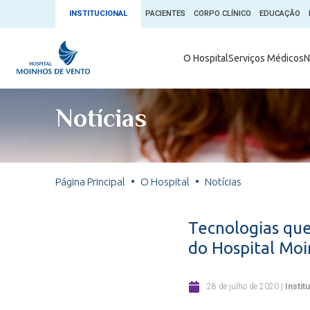
INSTITUCIONAL
PACIENTES
CORPO CLÍNICO
EDUCAÇÃO
Ambulatório 
O Hospital
Serviços Médicos
N
App + Moin
Serviços Médicos
Comitê de É
Notícias
Conheça o 
Núcleos e Especialidades
Blog Saúde 
Convênios
Exames
Direitos e D
Página Principal
O Hospital
Notícias
Fale com o Moinhos
Direção Cor
Doação de 
Seu Médico
Tecnologias que
Doação de 
do Hospital Mo
Enfermage
Informações
Escritório d
28 de julho de 2020
|
Instit
Escritório I