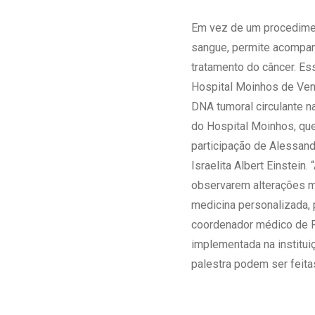
Estrutura da
Estrutura d
Em vez de um procediment
Exames - Po
sangue, permite acompan
Farmácia
tratamento do câncer. Es
Fisioterapia
Hospital Moinhos de Vento
DNA tumoral circulante na
do Hospital Moinhos, que
participação de Alessand
Israelita Albert Einstein.
observarem alterações mo
medicina personalizada, 
coordenador médico de 
implementada na instituiç
palestra podem ser feita