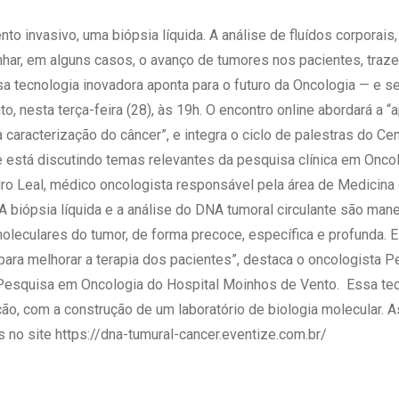
 Matriz
Quem Somos
e Gestão
o invasivo, uma biópsia líquida. A análise de fluídos corporai
Responsabilidade Ambiental
rtal Médico
har, em alguns casos, o avanço de tumores nos pacientes, traz
Responsabilidade Social
sa tecnologia inovadora aponta para o futuro da Oncologia — e s
Serviço Social
, nesta terça-feira (28), às 19h.
O encontro online abordará a “
Saúde Digital Moinhos
 caracterização do câncer”, e integra o ciclo de palestras do Ce
 está discutindo temas relevantes da pesquisa clínica em Oncol
ro Leal, médico oncologista responsável pela área de Medicina
“A biópsia líquida e a análise do DNA tumoral circulante são man
leculares do tumor, de forma precoce, específica e profunda. E
para melhorar a terapia dos pacientes”, destaca o oncologista P
Pesquisa em Oncologia do Hospital Moinhos de Vento.
Essa te
ão, com a construção de um laboratório de biologia molecular. A
s no site https://dna-tumural-cancer.eventize.com.br/