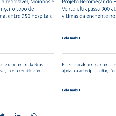
a renovável, Moinhos é
Projeto Recomeçar do H
ançar o topo de
Vento ultrapassa 900 a
nal entre 250 hospitais
vítimas da enchente no
Leia mais +
o é o primeiro do Brasil a
Parkinson além do tremor: os 
vação em certificação
ajudam a antecipar o diagnóst
m
Leia mais +