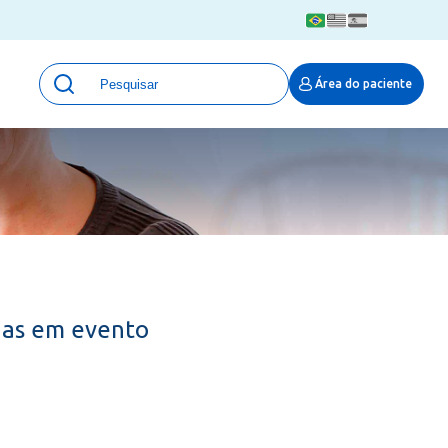
Unidades
Área do paciente
Qualidade e Segurança em saúde
 Moinhos
Eventos
Portal Pesquisa
Programa de Qualidade em Pesquisa
(ProQuali)
PROPESQ
PROADI-SUS
Centro de Pesquisa Clínica
idas em evento
MOVE ARO
Pesquisa Hospital Moinhos de Vento
Núcleo de Apoio à Pesquisa (NAP)
Pronto Atendimento Digital
Área Protegida