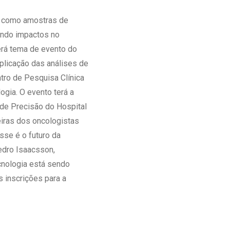
Ambulatório Digital de Nutrição para
s, como amostras de
Empresas
endo impactos no
Tele Interconsultas
erá tema de evento do
Cabine Telemedicina
aplicação das análises de
Gestão do Cuidado
ntro de Pesquisa Clínica
ogia. O evento terá a
 de Precisão do Hospital
eiras dos oncologistas
sse é o futuro da
edro Isaacsson,
cnologia está sendo
s inscrições para a