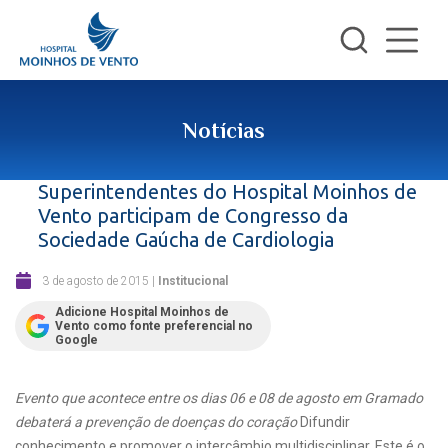
Notícias
Superintendentes do Hospital Moinhos de
Vento participam de Congresso da
Sociedade Gaúcha de Cardiologia
3 de agosto de 2015
|
Institucional
Adicione Hospital Moinhos de
Vento como fonte preferencial no
Google
Evento que acontece entre os dias 06 e 08 de agosto em Gramado
debaterá a prevenção de doenças do coração
Difundir
conhecimento e promover o intercâmbio multidisciplinar. Este é o