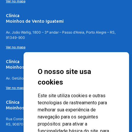
Ver no mapa
Clínica
Moinhos de Vento Iguatemi
Av. João Wallig, 1800 – 3º andar – Passo d'Areia, Porto Alegre – RS,
91349-900
Ver no mapa
Clínica
Moinhos de Vento Canoas
O nosso site usa
Av. Getúlio Vargas, 4841 – Centro, Canoas – RS, 92010-010
cookies
Ver no mapa
Este site utiliza cookies e outras
Clínica
tecnologias de rastreamento para
Moinhos de Vento - Teresópolis
melhorar sua experiência de
navegação para os seguintes
Rua Coronel Aparício Borges, 250 - 3º andar - Teresópolis, Porto Alegre -
propósitos:
para ativar a
RS, 90870-016
funcionalidade básica do site
,
para