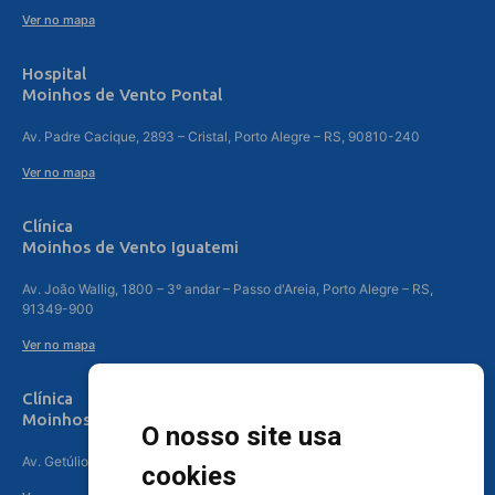
Ver no mapa
Hospital
Moinhos de Vento Pontal
Av. Padre Cacique, 2893 – Cristal, Porto Alegre – RS, 90810-240
Ver no mapa
Clínica
Moinhos de Vento Iguatemi
Av. João Wallig, 1800 – 3º andar – Passo d'Areia, Porto Alegre – RS,
91349-900
Ver no mapa
Clínica
Moinhos de Vento Canoas
O nosso site usa
Av. Getúlio Vargas, 4841 – Centro, Canoas – RS, 92010-010
cookies