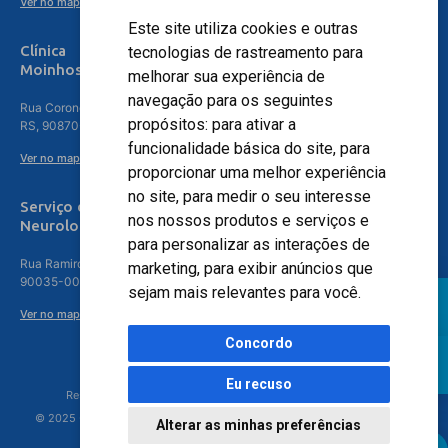
Ver no mapa
Este site utiliza cookies e outras
Clínica
tecnologias de rastreamento para
Moinhos de Vento - Teresópolis
melhorar sua experiência de
navegação para os seguintes
Rua Coronel Aparício Borges, 250 - 3º andar - Teresópolis, Porto Alegre -
propósitos:
para ativar a
RS, 90870-016
funcionalidade básica do site
,
para
Ver no mapa
proporcionar uma melhor experiência
no site
,
para medir o seu interesse
Serviço de
nos nossos produtos e serviços e
Neurologia
para personalizar as interações de
Rua Ramiro Barcelos, 630 – 5º andar – Floresta, Porto Alegre – RS,
marketing
,
para exibir anúncios que
90035-001
sejam mais relevantes para você
.
Ver no mapa
Concordo
Eu recuso
Responsável Técnico: Dr. Luiz Antonio Nasi - CREMERS 11217
© 2025 - Hospital Moinhos de Vento - Registro Empresa (CRM-RS): 425
Alterar as minhas preferências