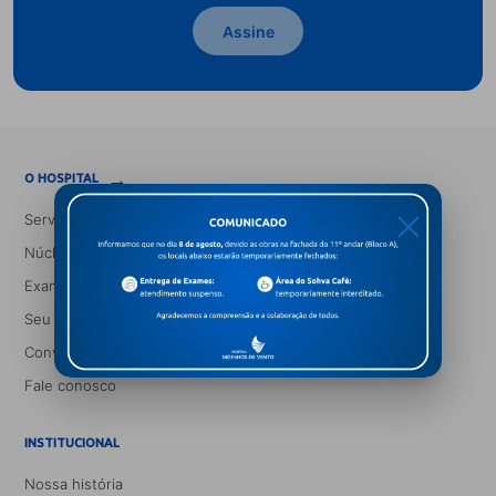
Assine
→
O HOSPITAL
Serviços Médicos
X
Núcleos e Especialidades
Exames
Seu Médico
Convênios
Fale conosco
INSTITUCIONAL
Nossa história