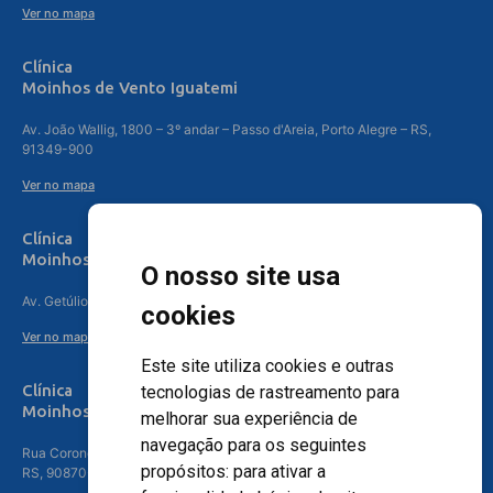
Ver no mapa
Clínica
Moinhos de Vento Iguatemi
Av. João Wallig, 1800 – 3º andar – Passo d'Areia, Porto Alegre – RS,
91349-900
Ver no mapa
Clínica
Moinhos de Vento Canoas
O nosso site usa
Av. Getúlio Vargas, 4841 – Centro, Canoas – RS, 92010-010
cookies
Ver no mapa
Este site utiliza cookies e outras
Clínica
tecnologias de rastreamento para
Moinhos de Vento - Teresópolis
melhorar sua experiência de
navegação para os seguintes
Rua Coronel Aparício Borges, 250 - 3º andar - Teresópolis, Porto Alegre -
propósitos:
para ativar a
RS, 90870-016