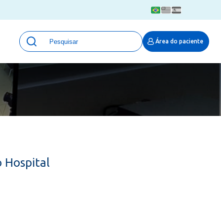
Unidades
Área do paciente
Qualidade e Segurança em saúde
 Moinhos
Eventos
Portal Pesquisa
Programa de Qualidade em Pesquisa
(ProQuali)
PROPESQ
PROADI-SUS
Centro de Pesquisa Clínica
 Hospital
MOVE ARO
Pesquisa Hospital Moinhos de Vento
Núcleo de Apoio à Pesquisa (NAP)
Pronto Atendimento Digital
Área Protegida