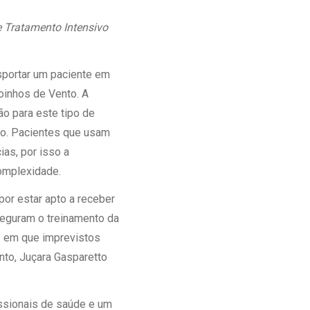
Ambulatório Digital de Nutrição para
e Tratamento Intensivo
Empresas
Tele Interconsultas
Cabine Telemedicina
sportar um paciente em
Gestão do Cuidado
oinhos de Vento. A
ão para este tipo de
ão. Pacientes que usam
ias, por isso a
complexidade.
por estar apto a receber
seguram o treinamento da
s em que imprevistos
nto, Juçara Gasparetto
ssionais de saúde e um