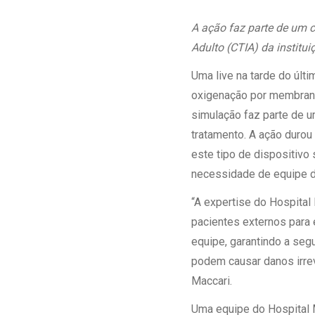
Estrutura da
Estrutura d
A ação faz parte de um c
Exames - Po
Adulto (CTIA) da institui
Farmácia
Uma live na tarde do últ
Fisioterapia
oxigenação por membrana 
simulação faz parte de u
tratamento. A ação duro
este tipo de dispositivo
necessidade de equipe de
“A expertise do Hospital
pacientes externos para 
equipe, garantindo a seg
podem causar danos irrev
Maccari.
Uma equipe do Hospital 