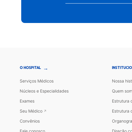
→
O HOSPITAL
INSTITUCI
Serviços Médicos
Nossa hist
Núcleos e Especialidades
Quem som
Exames
Estrutura 
Seu Médico
Estrutura 
Convênios
Organogr
Fale conosco
Direção co