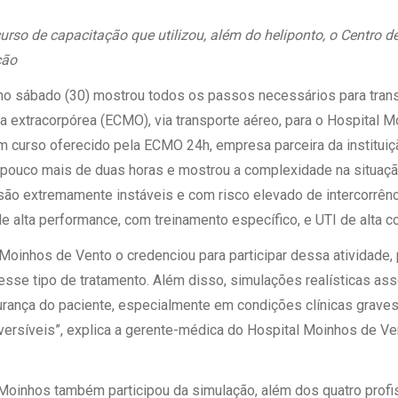
 Matriz
Quem Somos
e Gestão
urso de capacitação que utilizou, além do heliponto, o Centro d
Responsabilidade Ambiental
rtal Médico
ção
Responsabilidade Social
imo sábado (30) mostrou todos os passos necessários para tran
Serviço Social
extracorpórea (ECMO), via transporte aéreo, para o Hospital M
Saúde Digital Moinhos
m curso oferecido pela ECMO 24h, empresa parceira da instituiç
u pouco mais de duas horas e mostrou a complexidade na situaç
 são extremamente instáveis e com risco elevado de intercorrênc
 alta performance, com treinamento específico, e UTI de alta 
 Moinhos de Vento o credenciou para participar dessa atividade, 
esse tipo de tratamento. Além disso, simulações realísticas as
urança do paciente, especialmente em condições clínicas grave
ersíveis”, explica a gerente-médica do Hospital Moinhos de Ve
Moinhos também participou da simulação, além dos quatro profi