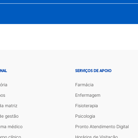
ONAL
SERVIÇOS DE APOIO
ória
Farmácia
os
Enfermagem
da matriz
Fisioterapia
de gestão
Psicologia
ama médico
Pronto Atendimento Digital
rpo clínico
Horários de Visitação