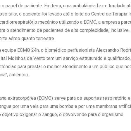
u o papel de paciente. Em terra, uma ambulância fez o traslado at
ospitalar, o paciente foi levado até o leito do Centro de Terapia 
cardiorrespiratório mecânico utilizando a ECMO, a empresa parc
ara o atendimento de pacientes de alta complexidade, inclusive,
orte aéreo quanto terrestre.
 equipe ECMO 24h, o biomédico perfusionista Alexsandro Rodrig
ital Moinhos de Vento tem um serviço estruturado e qualificado, 
ências para prestar o melhor atendimento a um público que nec
a”, salientou.
a extracorpórea (ECMO) serve para os suportes respiratório e 
sangue por uma veia para uma bomba e por uma membrana artificia
objetivo oxigenar o sangue, o devolvendo para o organismo.