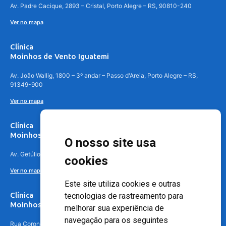
Av. Padre Cacique, 2893 – Cristal, Porto Alegre – RS, 90810-240
Ver no mapa
Clínica
Moinhos de Vento Iguatemi
Av. João Wallig, 1800 – 3º andar – Passo d'Areia, Porto Alegre – RS,
91349-900
Ver no mapa
Clínica
Moinhos de Vento Canoas
O nosso site usa
Av. Getúlio Vargas, 4841 – Centro, Canoas – RS, 92010-010
cookies
Ver no mapa
Este site utiliza cookies e outras
Clínica
tecnologias de rastreamento para
Moinhos de Vento - Teresópolis
melhorar sua experiência de
navegação para os seguintes
Rua Coronel Aparício Borges, 250 - 3º andar - Teresópolis, Porto Alegre -