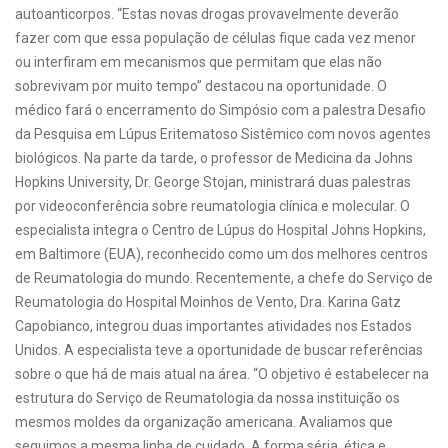
autoanticorpos. “Estas novas drogas provavelmente deverão
fazer com que essa população de células fique cada vez menor
ou interfiram em mecanismos que permitam que elas não
sobrevivam por muito tempo” destacou na oportunidade. O
médico fará o encerramento do Simpósio com a palestra Desafio
da Pesquisa em Lúpus Eritematoso Sistêmico com novos agentes
biológicos. Na parte da tarde, o professor de Medicina da Johns
Hopkins University, Dr. George Stojan, ministrará duas palestras
por videoconferência sobre reumatologia clínica e molecular. O
especialista integra o Centro de Lúpus do Hospital Johns Hopkins,
em Baltimore (EUA), reconhecido como um dos melhores centros
de Reumatologia do mundo. Recentemente, a chefe do Serviço de
Reumatologia do Hospital Moinhos de Vento, Dra. Karina Gatz
Capobianco, integrou duas importantes atividades nos Estados
Unidos. A especialista teve a oportunidade de buscar referências
sobre o que há de mais atual na área. “O objetivo é estabelecer na
estrutura do Serviço de Reumatologia da nossa instituição os
mesmos moldes da organização americana. Avaliamos que
seguimos a mesma linha de cuidado. A forma séria, ética e