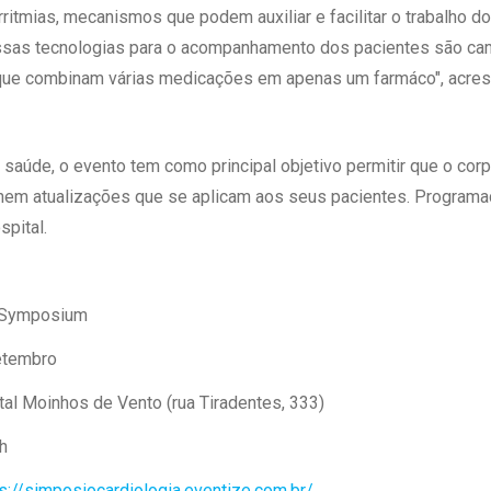
arritmias, mecanismos que podem auxiliar e facilitar o trabalho 
sas tecnologias para o acompanhamento dos pacientes são cam
 que combinam várias medicações em apenas um farmáco", acres
 saúde, o evento tem como principal objetivo permitir que o corp
lhem atualizações que se aplicam aos seus pacientes. Programa
spital.
 Symposium
etembro
tal Moinhos de Vento (rua Tiradentes, 333)
h
s://simposiocardiologia.eventize.com.br/