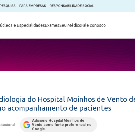
PESQUISA
PARA EMPRESAS
RESPONSABILIDADE SOCIAL
Digital
Hospital do Coração Moinhos
úcleos e Especialidades
Exames
Seu Médico
Fale conosco
hos
Horários de Visita
tica em Pesquisa (CEP)
Horários de visita no Hospital
de Vento
Moinhos Empresas
Informações ao Paciente
e Você
Nossa História
Notícias
everes do Paciente
Organograma Médico
po Clínico
Parque Robótico
Órgãos
Pastoral
diologia do Hospital Moinhos de Vento d
Sangue
Pronto Atendimento Digital
l no acompanhamento de pacientes
m
Psicologia
e Prática Clínica
Adicione Hospital Moinhos de
Publicações
titucional
Vento como fonte preferencial no
nternacional
Google
Qualidade