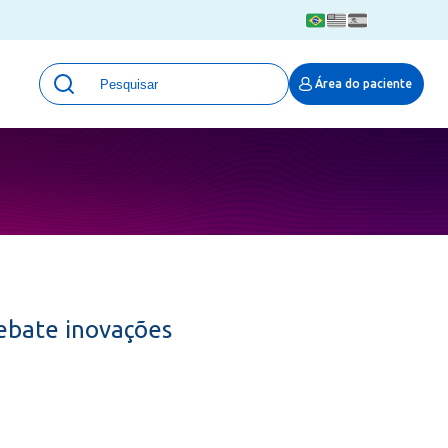
Unidades
Área do paciente
Qualidade e Segurança em saúde
 Moinhos
Eventos
Portal Pesquisa
Programa de Qualidade em Pesquisa
(ProQuali)
PROPESQ
PROADI-SUS
Centro de Pesquisa Clínica
ebate inovações
MOVE ARO
Pesquisa Hospital Moinhos de Vento
Núcleo de Apoio à Pesquisa (NAP)
Pronto Atendimento Digital
Área Protegida