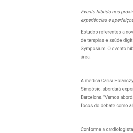
Estrutura da
Estrutura d
Evento híbrido nos próxi
Exames - Po
experiências e aperfeiço
Farmácia
Estudos referentes a no
Fisioterapia
de terapias e saúde dig
Symposium. O evento híbr
área.
A médica Carisi Polanczy
Simpósio, abordará exper
Barcelona. "Vamos aborda
focos do debate como ali
Conforme a cardiologista