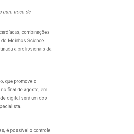
Ambulatório Digital de Nutrição para
s para troca de
Empresas
Tele Interconsultas
Cabine Telemedicina
 cardíacas, combinações
Gestão do Cuidado
ão do Moinhos Science
inada a profissionais da
to, que promove o
 no final de agosto, em
de digital será um dos
pecialista.
s, é possível o controle