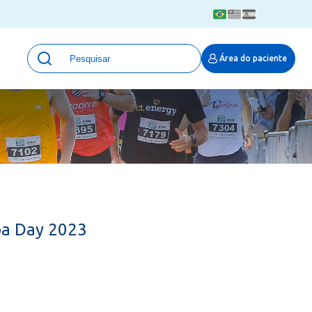
Unidades
Área do paciente
Qualidade e Segurança em saúde
 Moinhos
Eventos
Portal Pesquisa
Programa de Qualidade em Pesquisa
(ProQuali)
PROPESQ
PROADI-SUS
Centro de Pesquisa Clínica
oa Day 2023
MOVE ARO
Pesquisa Hospital Moinhos de Vento
Núcleo de Apoio à Pesquisa (NAP)
Pronto Atendimento Digital
Área Protegida