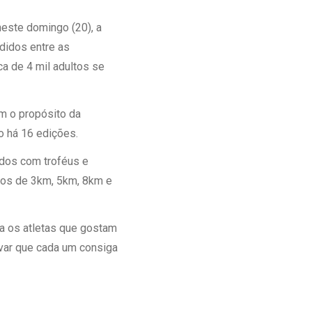
Ambulatório Digital de Nutrição para
este domingo (20), a
Empresas
ididos entre as
Tele Interconsultas
ca de 4 mil adultos se
Cabine Telemedicina
Gestão do Cuidado
m o propósito da
o há 16 edições.
ados com troféus e
rsos de 3km, 5km, 8km e
ra os atletas que gostam
ivar que cada um consiga