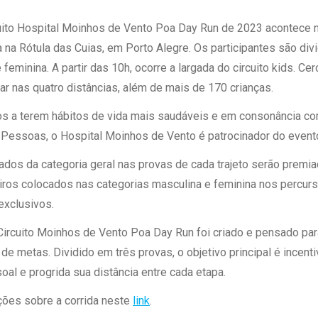
 Matriz
Quem Somos
e Gestão
uito Hospital Moinhos de Vento Poa Day Run de 2023 acontece n
Responsabilidade Ambiental
rtal Médico
a na Rótula das Cuias, em Porto Alegre. Os participantes são div
Responsabilidade Social
eminina. A partir das 10h, ocorre a largada do circuito kids. Cer
Serviço Social
ar nas quatro distâncias, além de mais de 170 crianças.
Saúde Digital Moinhos
os a terem hábitos de vida mais saudáveis e em consonância co
s Pessoas, o Hospital Moinhos de Vento é patrocinador do event
ados da categoria geral nas provas de cada trajeto serão premi
eiros colocados nas categorias masculina e feminina nos percu
exclusivos.
o Circuito Moinhos de Vento Poa Day Run foi criado e pensado pa
de metas. Dividido em três provas, o objetivo principal é incent
al e progrida sua distância entre cada etapa.
ções sobre a corrida neste
link
.