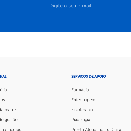
ONAL
SERVIÇOS DE APOIO
ória
Farmácia
os
Enfermagem
da matriz
Fisioterapia
de gestão
Psicologia
ama médico
Pronto Atendimento Digital