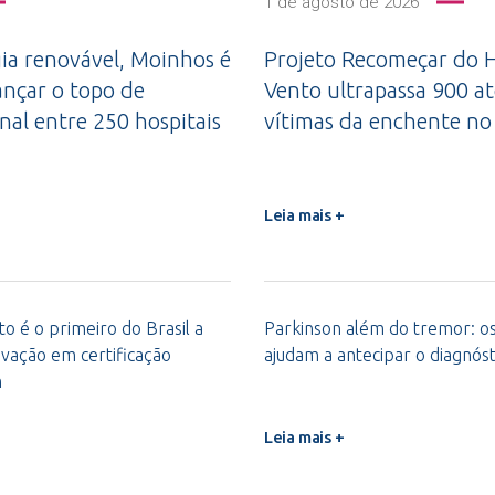
1 de agosto de 2026
a renovável, Moinhos é
Projeto Recomeçar do H
ançar o topo de
Vento ultrapassa 900 a
nal entre 250 hospitais
vítimas da enchente no
Leia mais +
o é o primeiro do Brasil a
Parkinson além do tremor: os 
vação em certificação
ajudam a antecipar o diagnóst
m
Leia mais +