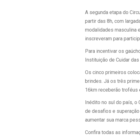
Estrutura da
Estrutura d
A segunda etapa do Circ
Exames - Po
partir das 8h, com largad
Farmácia
modalidades masculina e f
Fisioterapia
inscreveram para particip
Para incentivar os gaúch
Instituição de Cuidar da
Os cinco primeiros coloc
brindes. Já os três prim
16km receberão troféus 
Inédito no sul do país, 
de desafios e superação 
aumentar sua marca pesso
Confira todas as informa