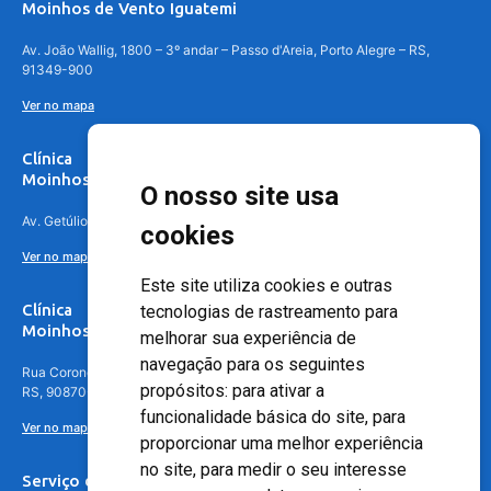
Moinhos de Vento Iguatemi
Av. João Wallig, 1800 – 3º andar – Passo d'Areia, Porto Alegre – RS,
91349-900
Ver no mapa
Clínica
Moinhos de Vento Canoas
O nosso site usa
Av. Getúlio Vargas, 4841 – Centro, Canoas – RS, 92010-010
cookies
Ver no mapa
Este site utiliza cookies e outras
Clínica
tecnologias de rastreamento para
Moinhos de Vento - Teresópolis
melhorar sua experiência de
navegação para os seguintes
Rua Coronel Aparício Borges, 250 - 3º andar - Teresópolis, Porto Alegre -
propósitos:
para ativar a
RS, 90870-016
funcionalidade básica do site
,
para
Ver no mapa
proporcionar uma melhor experiência
no site
,
para medir o seu interesse
Serviço de