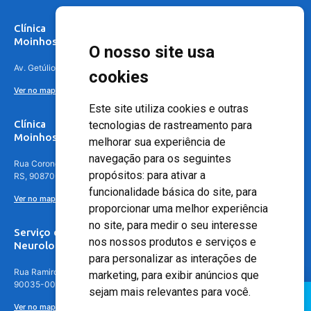
Clínica
Moinhos de Vento Canoas
O nosso site usa
Av. Getúlio Vargas, 4841 – Centro, Canoas – RS, 92010-010
cookies
Ver no mapa
Este site utiliza cookies e outras
Clínica
tecnologias de rastreamento para
Moinhos de Vento - Teresópolis
melhorar sua experiência de
navegação para os seguintes
Rua Coronel Aparício Borges, 250 - 3º andar - Teresópolis, Porto Alegre -
propósitos:
para ativar a
RS, 90870-016
funcionalidade básica do site
,
para
Ver no mapa
proporcionar uma melhor experiência
no site
,
para medir o seu interesse
Serviço de
nos nossos produtos e serviços e
Neurologia
para personalizar as interações de
Rua Ramiro Barcelos, 630 – 5º andar – Floresta, Porto Alegre – RS,
marketing
,
para exibir anúncios que
90035-001
sejam mais relevantes para você
.
Ver no mapa