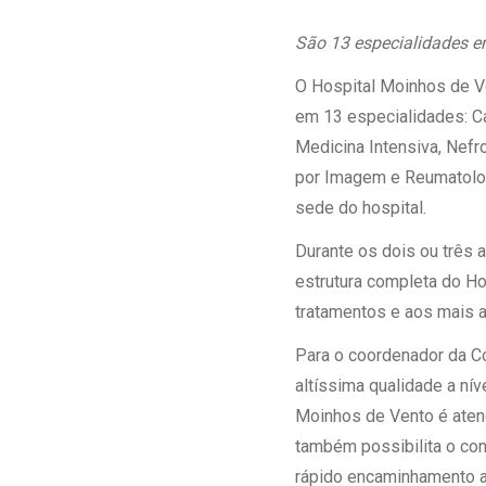
Estrutura da
Estrutura d
São 13 especialidades em
Exames - Po
O Hospital Moinhos de V
Farmácia
em 13 especialidades: Ca
Fisioterapia
Medicina Intensiva, Nefro
por Imagem e Reumatologia
sede do hospital.
Durante os dois ou três
estrutura completa do H
tratamentos e aos mais a
Para o coordenador da C
altíssima qualidade a nív
Moinhos de Vento é atend
também possibilita o con
rápido encaminhamento ao