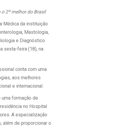
Ambulatório Digital de Nutrição para
o 2º melhor do Brasil
Empresas
Tele Interconsultas
 Médica da instituição
Cabine Telemedicina
nterologia, Mastologia,
Gestão do Cuidado
diologia e Diagnóstico
 sexta-feira (18), na
issional conta com uma
ogias, aos melhores
onal e internacional.
ce uma formação de
r residência no Hospital
ores. A especialização
, além de proporcionar o