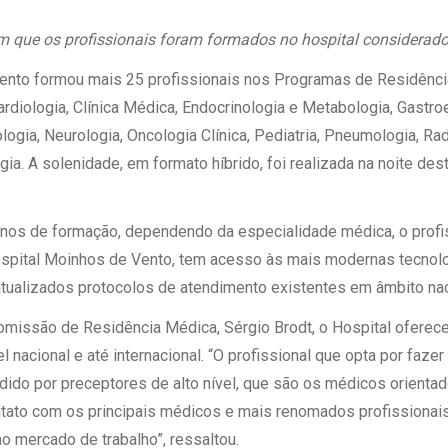
 Matriz
Quem Somos
e Gestão
 que os profissionais foram formados no hospital considerado 
Responsabilidade Ambiental
rtal Médico
ento formou mais 25 profissionais nos Programas de Residência
Responsabilidade Social
rdiologia, Clínica Médica, Endocrinologia e Metabologia, Gastroe
Serviço Social
logia, Neurologia, Oncologia Clínica, Pediatria, Pneumologia, Ra
Saúde Digital Moinhos
. A solenidade, em formato híbrido, foi realizada na noite desta
 anos de formação, dependendo da especialidade médica, o prof
ospital Moinhos de Vento, tem acesso às mais modernas tecnol
tualizados protocolos de atendimento existentes em âmbito naci
omissão de Residência Médica, Sérgio Brodt, o Hospital ofere
el nacional e até internacional. “O profissional que opta por faze
ido por preceptores de alto nível, que são os médicos orientad
tato com os principais médicos e mais renomados profissionais
 mercado de trabalho”, ressaltou.