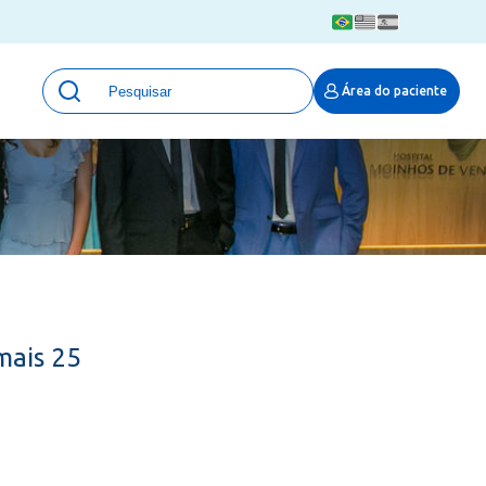
Unidades
Área do paciente
Qualidade e Segurança em saúde
 Moinhos
Eventos
Portal Pesquisa
Programa de Qualidade em Pesquisa
(ProQuali)
PROPESQ
PROADI-SUS
Centro de Pesquisa Clínica
mais 25
MOVE ARO
Pesquisa Hospital Moinhos de Vento
Núcleo de Apoio à Pesquisa (NAP)
Pronto Atendimento Digital
Área Protegida