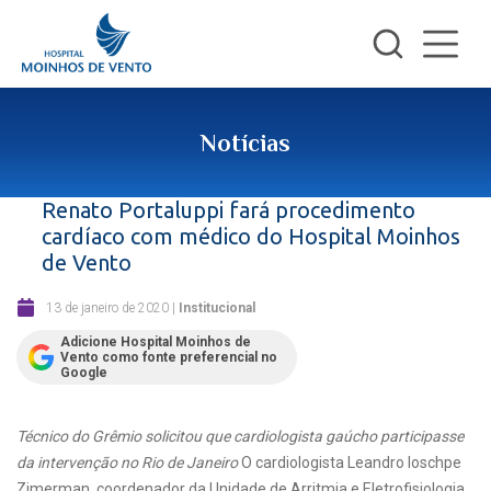
Notícias
Renato Portaluppi fará procedimento
cardíaco com médico do Hospital Moinhos
de Vento
13 de janeiro de 2020
|
Institucional
Adicione Hospital Moinhos de
Vento como fonte preferencial no
Google
Técnico do Grêmio solicitou que cardiologista gaúcho participasse
da intervenção no Rio de Janeiro
O cardiologista Leandro Ioschpe
Zimerman, coordenador da Unidade de Arritmia e Eletrofisiologia