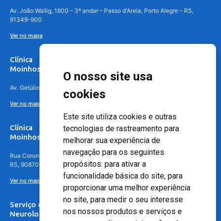
Av. João Wallig, 1800 – 3º andar – Passo d'Areia, Porto Alegre – RS,
91349-900
Ver no mapa
Clínica
Moinhos de Vento Canoas
O nosso site usa
Av. Getúlio Vargas, 4841 – Centro, Canoas – RS, 92010-010
cookies
Ver no mapa
Este site utiliza cookies e outras
Clínica
tecnologias de rastreamento para
Moinhos de Vento - Teresópolis
melhorar sua experiência de
navegação para os seguintes
Rua Coronel Aparício Borges, 250 - 3º andar - Teresópolis, Porto Alegre -
propósitos:
para ativar a
RS, 90870-016
funcionalidade básica do site
,
para
Ver no mapa
proporcionar uma melhor experiência
no site
,
para medir o seu interesse
Serviço de
nos nossos produtos e serviços e
Neurologia