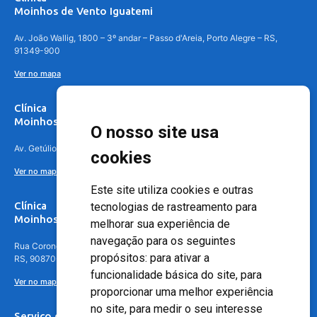
Moinhos de Vento Iguatemi
Av. João Wallig, 1800 – 3º andar – Passo d'Areia, Porto Alegre – RS,
91349-900
Ver no mapa
Clínica
Moinhos de Vento Canoas
O nosso site usa
Av. Getúlio Vargas, 4841 – Centro, Canoas – RS, 92010-010
cookies
Ver no mapa
Este site utiliza cookies e outras
Clínica
tecnologias de rastreamento para
Moinhos de Vento - Teresópolis
melhorar sua experiência de
navegação para os seguintes
Rua Coronel Aparício Borges, 250 - 3º andar - Teresópolis, Porto Alegre -
propósitos:
para ativar a
RS, 90870-016
funcionalidade básica do site
,
para
Ver no mapa
proporcionar uma melhor experiência
no site
,
para medir o seu interesse
Serviço de