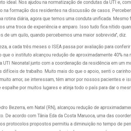
nto ideal. Nos ajudou na normatização de condutas da UTI e, co
ito na formação dos residentes na discussão de casos. Perceb
 rotina diária, agora que temos uma conduta unificada. Mesmo 
os uma troca de experiência e amparo. Isso tudo fica nítido qua
s de um quilo, quando percebemos uma maior sobrevida", diz.
za, a cada três meses o ISEA passa por avaliação para conferir 
do que o instituto alcançou redução de aproximadamente 40% na m
a UTI Neonatal junto com a coordenação da residência em um m
 difíceis de trabalho. Muito mais do que o apoio, senti o carinh
uito amor, se interessam, têm amor por nossos pacientes e iss
espalhe por muitos lugares e atinja todo o país para dar o mes
Pedro Bezerra, em Natal (RN), alcançou redução de aproximadam
to. De acordo com Tânia Eda da Costa Maruoca, uma das coorden
 dos protocolos propostos permitiu a diminuição no tempo de pe