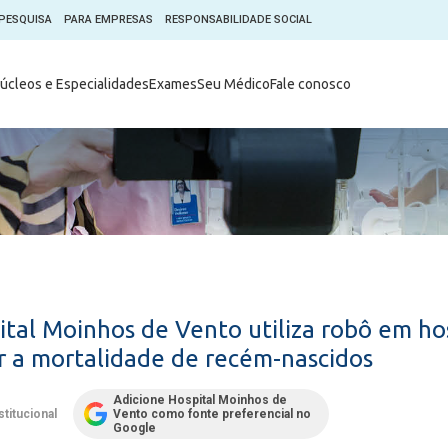
PESQUISA
PARA EMPRESAS
RESPONSABILIDADE SOCIAL
Digital
Hospital do Coração Moinhos
úcleos e Especialidades
Exames
Seu Médico
Fale conosco
hos
Horários de Visita
tica em Pesquisa (CEP)
Horários de visita no Hospital
de Vento
Moinhos Empresas
Informações ao Paciente
e Você
Nossa História
Notícias
everes do Paciente
Organograma Médico
po Clínico
Parque Robótico
Órgãos
Pastoral
ital Moinhos de Vento utiliza robô em hos
Sangue
Pronto Atendimento Digital
ir a mortalidade de recém-nascidos
m
Psicologia
e Prática Clínica
Adicione Hospital Moinhos de
Publicações
stitucional
Vento como fonte preferencial no
nternacional
Google
Qualidade