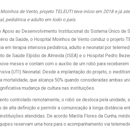
 Matriz
Quem Somos
e Gestão
Moinhos de Vento, projeto TELEUTI teve início em 2018 e já at
Responsabilidade Ambiental
rtal Médico
l, pediátrica e adulto em todo o país.
Responsabilidade Social
 Apoio ao Desenvolvimento Institucional do Sistema Único de
Serviço Social
tério da Saúde, o Hospital Moinhos de Vento conduz o projeto 
Saúde Digital Moinhos
ia em terapia intensiva pediátrica, adulto e neonatal por telemed
tuto de Saúde Elpídio de Almeida (ISEA) e o Hospital Pedro Beze
á nove meses e contam com o auxílio de um robô para receberem
nsiva (UTI) Neonatal. Desde a implantação do projeto, o ineditis
 na mortalidade, que alcança 50% quando consideradas ambas 
ificativa mudança de cultura nas instituições.
to controlado remotamente, o robô se desloca pela unidade, se
de alta definição e permitir a comunicação à longa distância en
nstituições atendidas. De acordo Marôla Flores da Cunha, médi
equipes reservam uma hora para o acompanhamento via telemedic