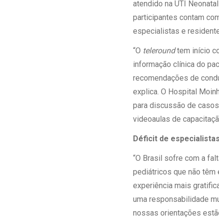
atendido na UTI Neonatal
participantes contam com
especialistas e resident
“O
teleround
tem início c
informação clínica do pa
recomendações de condut
explica. O Hospital Moi
para discussão de casos; 
videoaulas de capacitaç
Déficit de especialista
“O Brasil sofre com a fa
pediátricos que não têm 
experiência mais gratifi
uma responsabilidade mui
nossas orientações estã