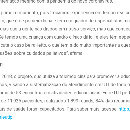
nternação mesmo com a pandemia do novo coronavírus.
o primeiro momento, pois trocamos experiência em tempo real c
o, que é de primeira linha e tem um quadro de especialistas mu
ogias que a gente não dispõe em nosso serviço, mas que conseg
Se temos uma criança com quadro clínico difícil e eles têm espe
scute o caso beira-leito, o que tem sido muito importante na que
sões sobre cuidados paliativos”, afirma.
TI
2018, o projeto, que utiliza a telemedicina para promover a educ
cos, visando a sistematização do atendimento em UTI de todo o B
meio de 53 encontros em atividades educacionais. Entre UTI pediá
 de 11.925 pacientes; realizados 1.899 rounds; 84% das recome
ais de saúde foram capacitados. Para saber mais, acesse:
https
eleutip
.