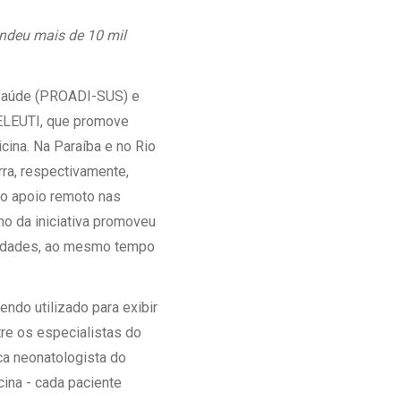
Ambulatório Digital de Nutrição para
endeu mais de 10 mil
Empresas
Tele Interconsultas
Cabine Telemedicina
 Saúde (PROADI-SUS) e
Gestão do Cuidado
TELEUTI, que promove
icina. Na Paraíba e no Rio
rra, respectivamente,
 o apoio remoto nas
mo da iniciativa promoveu
unidades, ao mesmo tempo
ndo utilizado para exibir
tre os especialistas do
ca neonatologista do
ina - cada paciente