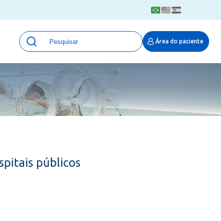
Unidades
Área do paciente
Qualidade e Segurança em saúde
 Moinhos
Eventos
Portal Pesquisa
Programa de Qualidade em Pesquisa
(ProQuali)
PROPESQ
PROADI-SUS
Centro de Pesquisa Clínica
pitais públicos
MOVE ARO
Pesquisa Hospital Moinhos de Vento
Núcleo de Apoio à Pesquisa (NAP)
Pronto Atendimento Digital
Área Protegida