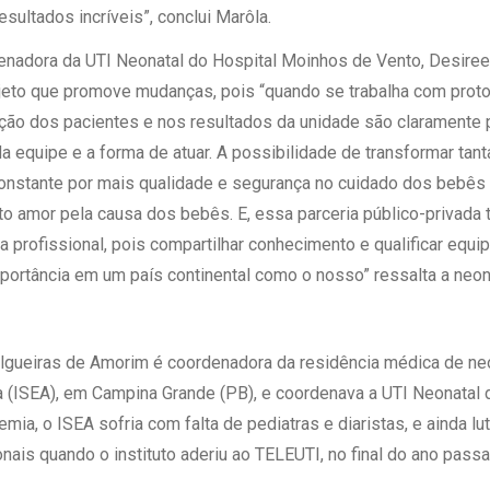
esultados incríveis”, conclui Marôla.
enadora da UTI Neonatal do Hospital Moinhos de Vento, Desiree 
jeto que promove mudanças, pois “quando se trabalha com proto
lução dos pacientes e nos resultados da unidade são claramente 
 equipe e a forma de atuar. A possibilidade de transformar tanta
onstante por mais qualidade e segurança no cuidado dos bebês 
to amor pela causa dos bebês. E, essa parceria público-privada
ia profissional, pois compartilhar conhecimento e qualificar equ
portância em um país continental como o nosso” ressalta a neon
ilgueiras de Amorim é coordenadora da residência médica de neo
 (ISEA), em Campina Grande (PB), e coordenava a UTI Neonatal d
emia, o ISEA sofria com falta de pediatras e diaristas, e ainda l
onais quando o instituto aderiu ao TELEUTI, no final do ano pass