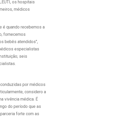
LEUTI, os hospitais
rmeiros, médicos
que é quando recebemos a
co, fornecemos
os bebês atendidos",
édicos especialistas
stituição; seis
ialistas.
ão conduzidas por médicos
ticularmente, considero a
ha vivência médica. É
ongo do período que as
arceria forte com as