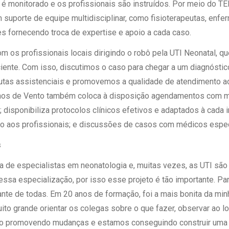
 é monitorado e os profissionais são instruídos. Por meio do TE
 suporte de equipe multidisciplinar, como fisioterapeutas, enfe
es fornecendo troca de expertise e apoio a cada caso.
om os profissionais locais dirigindo o robô pela UTI Neonatal, 
ciente. Com isso, discutimos o caso para chegar a um diagnósti
as assistenciais e promovemos a qualidade de atendimento a
nhos de Vento também coloca à disposição agendamentos com m
disponibiliza protocolos clínicos efetivos e adaptados à cada in
ão aos profissionais; e discussões de casos com médicos espec
s
lta de especialistas em neonatologia e, muitas vezes, as UTI s
essa especialização, por isso esse projeto é tão importante. Par
cante de todas. Em 20 anos de formação, foi a mais bonita da min
to grande orientar os colegas sobre o que fazer, observar ao l
o promovendo mudanças e estamos conseguindo construir uma p