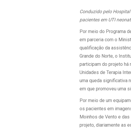
Estrutura da
Estrutura d
Conduzido pelo Hospital 
Exames - Po
pacientes em UTI neonata
Farmácia
Por meio do Programa de
Fisioterapia
em parceria com o Minis
qualificação da assistênc
Grande do Norte, o Insti
participam do projeto h
Unidades de Terapia Inte
uma queda significativa
em que promoveu uma sign
Por meio de um equipamen
os pacientes em imagens 
Moinhos de Vento e das i
projeto, diariamente as 