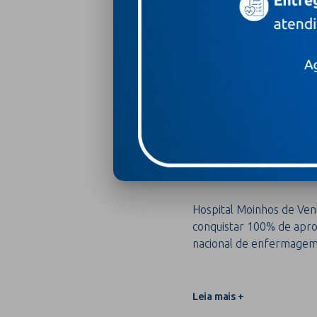
7 de agosto de 2026
Com 100% de energi
o único do Sul a alc
avaliação internacio
do mundo
Leia mais +
Hospital Moinhos de Vent
conquistar 100% de apro
nacional de enfermage
Leia mais +