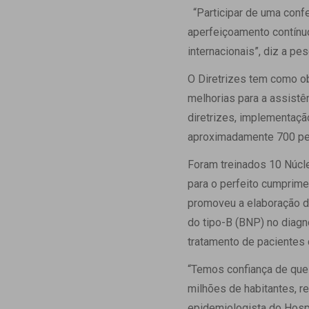
“Participar de uma confe
aperfeiçoamento contínu
internacionais”, diz a pe
O Diretrizes tem como o
melhorias para a assistê
diretrizes, implementaçã
aproximadamente 700 pe
Foram treinados 10 Núcl
para o perfeito cumprime
promoveu a elaboração de
do tipo-B (BNP) no diagnó
tratamento de pacientes 
“Temos confiança de que
milhões de habitantes, 
epidemiologista do Hospi