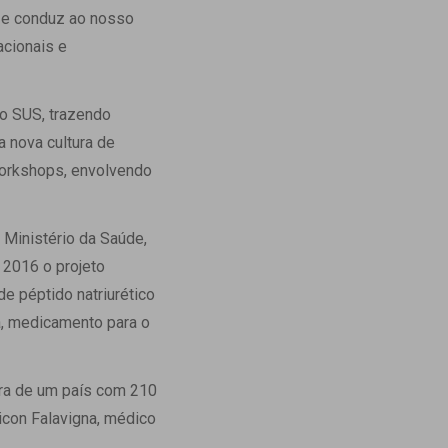
s e conduz ao nosso
acionais e
o SUS, trazendo
a nova cultura de
workshops, envolvendo
 Ministério da Saúde,
 2016 o projeto
e péptido natriurético
na, medicamento para o
ra de um país com 210
icon Falavigna, médico