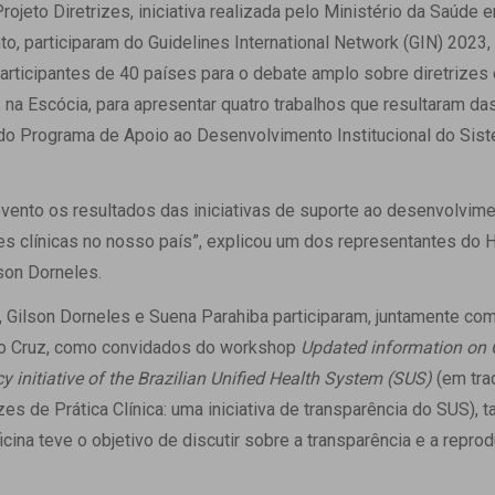
 Matriz
ojeto Diretrizes, iniciativa realizada pelo Ministério da Saúde 
Quem Somos
e Gestão
o, participaram do Guidelines International Network (GIN) 2023, 
Responsabilidade Ambiental
rtal Médico
articipantes de 40 países para o debate amplo sobre diretrizes c
Responsabilidade Social
 na Escócia, para apresentar quatro trabalhos que resultaram da
Serviço Social
do Programa de Apoio ao Desenvolvimento Institucional do Sis
Saúde Digital Moinhos
 evento os resultados das iniciativas de suporte ao desenvolvi
es clínicas no nosso país”, explicou um dos representantes do 
son Dorneles.
 Gilson Dorneles e Suena Parahiba participaram, juntamente co
o Cruz, como convidados do workshop
Updated information on C
y initiative of the Brazilian Unified Health System (SUS)
(em tra
zes de Prática Clínica: uma iniciativa de transparência do SUS),
t
icina teve o objetivo de discutir sobre a transparência e a reprod