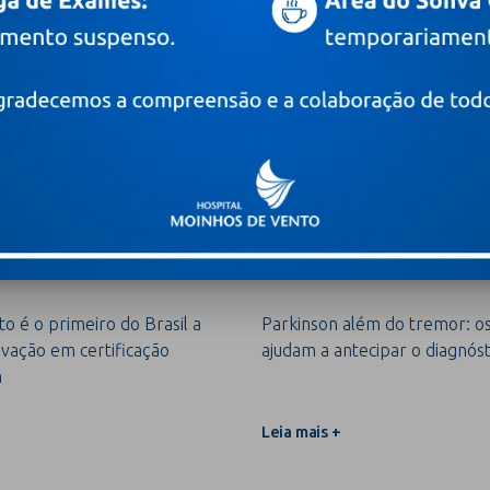
1 de agosto de 2026
a renovável, Moinhos é
Projeto Recomeçar do H
ançar o topo de
Vento ultrapassa 900 a
nal entre 250 hospitais
vítimas da enchente no
Leia mais +
o é o primeiro do Brasil a
Parkinson além do tremor: os 
vação em certificação
ajudam a antecipar o diagnóst
m
Leia mais +