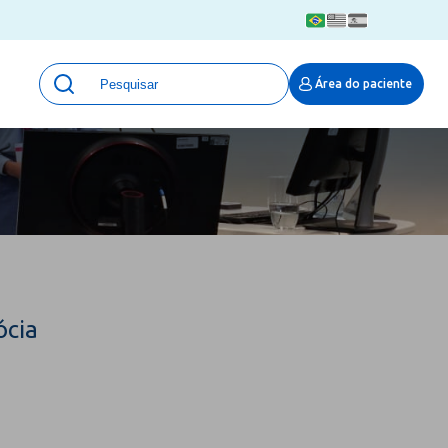
Unidades
Área do paciente
Qualidade e Segurança em saúde
 Moinhos
Eventos
Portal Pesquisa
Programa de Qualidade em Pesquisa
(ProQuali)
PROPESQ
PROADI-SUS
Centro de Pesquisa Clínica
ócia
MOVE ARO
Pesquisa Hospital Moinhos de Vento
Núcleo de Apoio à Pesquisa (NAP)
Pronto Atendimento Digital
Área Protegida