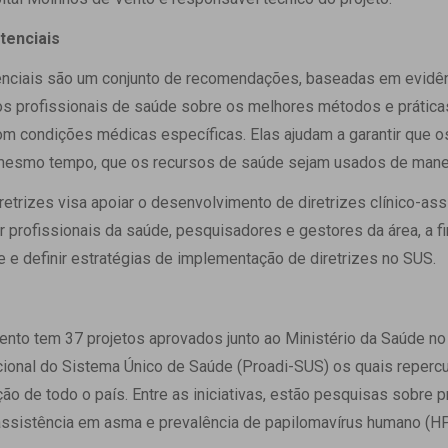
stenciais
tenciais são um conjunto de recomendações, baseadas em evidênc
s profissionais de saúde sobre os melhores métodos e práticas p
om condições médicas específicas. Elas ajudam a garantir que 
 mesmo tempo, que os recursos de saúde sejam usados de manei
retrizes visa apoiar o desenvolvimento de diretrizes clínico-ass
ar profissionais da saúde, pesquisadores e gestores da área, a 
 e definir estratégias de implementação de diretrizes no SUS.
ento tem 37 projetos aprovados junto ao Ministério da Saúde n
ional do Sistema Único de Saúde (Proadi-SUS) os quais repercu
ão de todo o país. Entre as iniciativas, estão pesquisas sobre 
 assistência em asma e prevalência de papilomavírus humano (HP