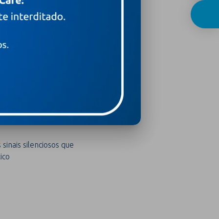
ospital Moinhos de
tendimentos a
 RS
sinais silenciosos que
ico