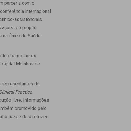
em parceria com o
Ambulatório Digital de Nutrição para
conferência internacional
Empresas
línico-assistenciais.
Tele Interconsultas
s ações do projeto
Cabine Telemedicina
tema Único de Saúde
Gestão do Cuidado
mento dos melhores
Hospital Moinhos de
m representantes do
linical Practice
dução livre, Informações
ambém promovido pelo
utibilidade de diretrizes