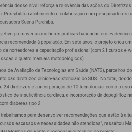
rência desse nível reforça a relevância das ações do Diretrize
o. Possibilitou alinhamento e colaboração com pesquisadores n
squisadora Suena Parahiba.
bjetivo promover as melhores práticas baseadas em evidência n
ncia recomendada à população. Em sete anos, o projeto criou um
o de norteadores e capacitação profissional (com 21 cursos e 
ssoas e quatro manuais metodológicos).
eos de Avaliação de Tecnologias em Saúde (NATS), parceiros do
nto das diretrizes clínico-assistenciais do SUS. No total, desde
 24 diretrizes e a incorporação de 10 tecnologias, como o uso d
stico de insuficiência cardíaca, a incorporação da dapagliflozi
com diabetes tipo 2.
 trabalhamos para desenvolver recomendações que estão à altu
recursos escassos e necessidades não atendidas”, ressaltou Ma
tal Moinhos de Vento e responsável técnico do projeto.