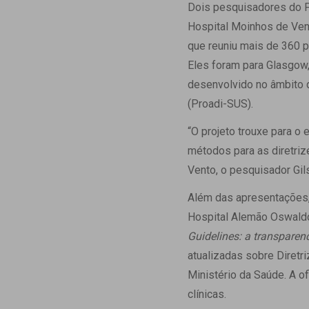
Estrutura da
Dois pesquisadores do Pr
Estrutura d
Hospital Moinhos de Vent
Exames - Po
que reuniu mais de 360 p
Farmácia
Eles foram para Glasgow,
Fisioterapia
desenvolvido no âmbito 
(Proadi-SUS).
“O projeto trouxe para o
métodos para as diretriz
Vento, o pesquisador Gil
Além das apresentações,
Hospital Alemão Oswald
Guidelines: a transparenc
atualizadas sobre Diretri
Ministério da Saúde. A of
clínicas.