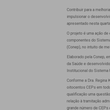
Estrutura da
Estrutura d
Contribuir para a melho
Exames - Po
impulsionar o desenvolvi
Farmácia
apresentado nesta quarta
Fisioterapia
O projeto é uma ação de
componentes do Sistema:
(Conep), no intuito de me
Elaborado pela Conep, em
da Saúde e desenvolvido
Institucional do Sistema
Conforme a Dra. Regina K
oitocentos CEPs em todo 
qualificação uma questão
relação à tramitação adm
grande número de CEPs e