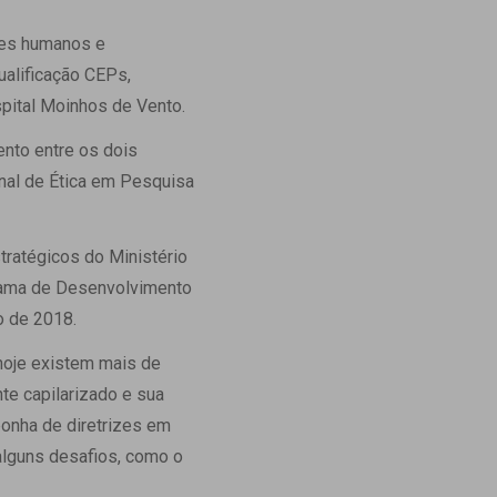
Ambulatório Digital de Nutrição para
res humanos e
Empresas
ualificação CEPs,
Tele Interconsultas
spital Moinhos de Vento.
Cabine Telemedicina
Gestão do Cuidado
nto entre os dois
al de Ética em Pesquisa
tratégicos do Ministério
rama de Desenvolvimento
o de 2018.
 hoje existem mais de
te capilarizado e sua
ponha de diretrizes em
 alguns desafios, como o