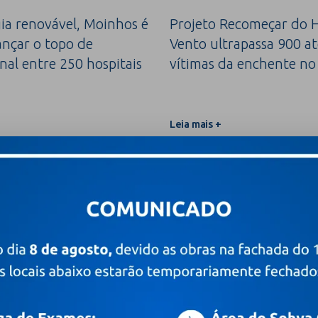
a renovável, Moinhos é
Projeto Recomeçar do H
ançar o topo de
Vento ultrapassa 900 a
nal entre 250 hospitais
vítimas da enchente no
Leia mais +
o é o primeiro do Brasil a
Parkinson além do tremor: os 
vação em certificação
ajudam a antecipar o diagnóst
m
Leia mais +