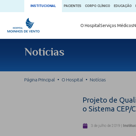
INSTITUCIONAL
PACIENTES
CORPO CLÍNICO
EDUCAÇÃO
Ambulatório 
O Hospital
Serviços Médicos
N
App + Moin
Serviços Médicos
Comitê de É
Notícias
Conheça o 
Núcleos e Especialidades
Blog Saúde 
Convênios
Exames
Direitos e D
Página Principal
O Hospital
Notícias
Fale com o Moinhos
Direção Cor
Doação de 
Seu Médico
Projeto de Qual
Doação de 
o Sistema CEP/
Enfermage
Informações
Escritório d
3 de julho de 2019
|
Institu
Escritório I