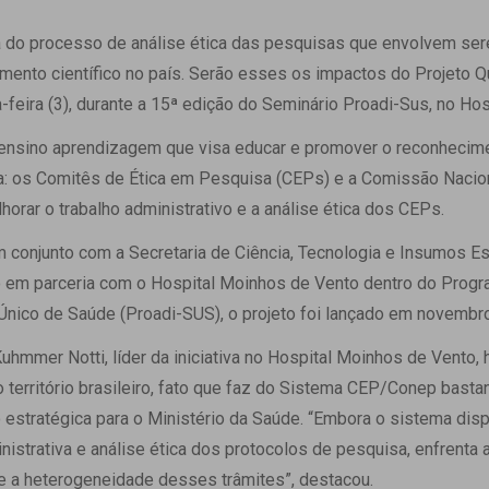
 Matriz
Quem Somos
e Gestão
ria do processo de análise ética das pesquisas que envolvem se
Responsabilidade Ambiental
rtal Médico
mento científico no país. Serão esses os impactos do Projeto Q
Responsabilidade Social
-feira (3), durante a 15ª edição do Seminário Proadi-Sus, no Ho
Serviço Social
 ensino aprendizagem que visa educar e promover o reconhecime
Saúde Digital Moinhos
 os Comitês de Ética em Pesquisa (CEPs) e a Comissão Nacion
lhorar o trabalho administrativo e a análise ética dos CEPs.
 conjunto com a Secretaria de Ciência, Tecnologia e Insumos Es
 em parceria com o Hospital Moinhos de Vento dentro do Prog
 Único de Saúde (Proadi-SUS), o projeto foi lançado em novembr
uhmmer Notti, líder da iniciativa no Hospital Moinhos de Vento,
território brasileiro, fato que faz do Sistema CEP/Conep bastan
 estratégica para o Ministério da Saúde. “Embora o sistema dis
inistrativa e análise ética dos protocolos de pesquisa, enfrenta
 a heterogeneidade desses trâmites”, destacou.