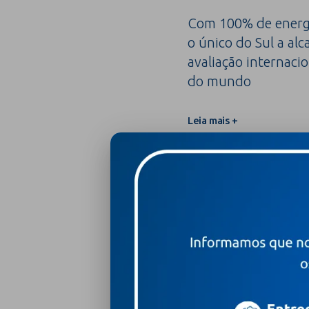
Com 100% de energi
o único do Sul a alc
avaliação internacio
do mundo
Leia mais +
Hospital Moinhos de Vent
conquistar 100% de apro
nacional de enfermage
Leia mais +