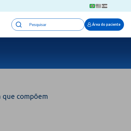
Unidades
Área do paciente
Qualidade e Segurança em saúde
 Moinhos
Eventos
Portal Pesquisa
Programa de Qualidade em Pesquisa
(ProQuali)
PROPESQ
PROADI-SUS
Centro de Pesquisa Clínica
isa que compõem
MOVE ARO
Pesquisa Hospital Moinhos de Vento
Núcleo de Apoio à Pesquisa (NAP)
Pronto Atendimento Digital
Área Protegida