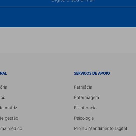
ONAL
SERVIÇOS DE APOIO
ória
Farmácia
os
Enfermagem
da matriz
Fisioterapia
de gestão
Psicologia
ama médico
Pronto Atendimento Digital