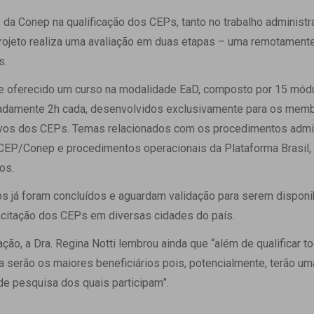
 da Conep na qualificação dos CEPs, tanto no trabalho administr
projeto realiza uma avaliação em duas etapas – uma remotamente 
s.
 oferecido um curso na modalidade EaD, composto por 15 módul
adamente 2h cada, desenvolvidos exclusivamente para os memb
tivos dos CEPs. Temas relacionados com os procedimentos admin
CEP/Conep e procedimentos operacionais da Plataforma Brasil, 
os.
s já foram concluídos e aguardam validação para serem disponi
acitação dos CEPs em diversas cidades do país.
ção, a Dra. Regina Notti lembrou ainda que “além de qualificar t
a serão os maiores beneficiários pois, potencialmente, terão um
 de pesquisa dos quais participam”.