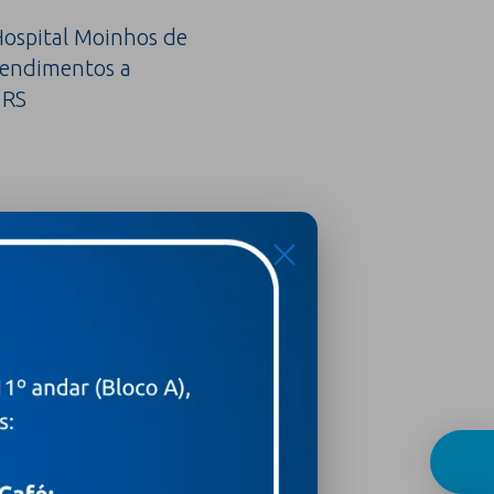
ospital Moinhos de
tendimentos a
 RS
X
sinais silenciosos que
ico