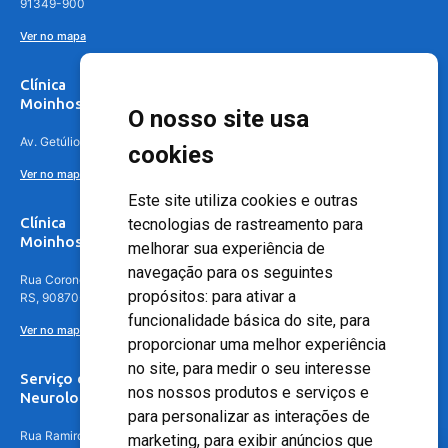
91349-900
Ver no mapa
Clínica
Moinhos de Vento Canoas
O nosso site usa
Av. Getúlio Vargas, 4841 – Centro, Canoas – RS, 92010-010
cookies
Ver no mapa
Este site utiliza cookies e outras
Clínica
tecnologias de rastreamento para
Moinhos de Vento - Teresópolis
melhorar sua experiência de
navegação para os seguintes
Rua Coronel Aparício Borges, 250 - 3º andar - Teresópolis, Porto Alegre -
propósitos:
para ativar a
RS, 90870-016
funcionalidade básica do site
,
para
Ver no mapa
proporcionar uma melhor experiência
no site
,
para medir o seu interesse
Serviço de
nos nossos produtos e serviços e
Neurologia
para personalizar as interações de
Rua Ramiro Barcelos, 630 – 5º andar – Floresta, Porto Alegre – RS,
marketing
,
para exibir anúncios que