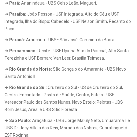
➔ Pará:
Ananindeua - UBS Celso Leão, Maguari.
➔ Paraíba:
João Pessoa - USF Integrada, Alto do Céu e USF
Integrada, Ilha do Bispo; Cabedelo - USF Nelson Smith, Recanto do
Poço.
➔ Paraná:
Araucária - UBSF São José, Campina da Barra.
➔ Pernambuco:
Recife - USF Upinha Alto do Pascoal, Alto Santa
Terezinha e USF Bernard Van Leer, Brasília Teimosa.
➔ Rio Grande do Norte:
São Gonçalo do Amarante - UBS Novo
Santo Antônio II.
➔ Rio Grande do Sul:
Cruzeiro do Sul - US de Cruzeiro do Sul,
Centro; Encantado - Posto de Saúde, Centro; Esteio - USF
Vereador Paulo dos Santos Nunes, Novo Esteio; Pelotas - UBS
Bom Jesus, Areal e UBS Sítio Floresta.
➔ São Paulo:
Araçatuba - UBS Jorge Maluly Neto, Umuarama II e
UBS Dr. Jecy Villela dos Reis, Morada dos Nobres; Guaratinguetá -
ESF Rocinha.