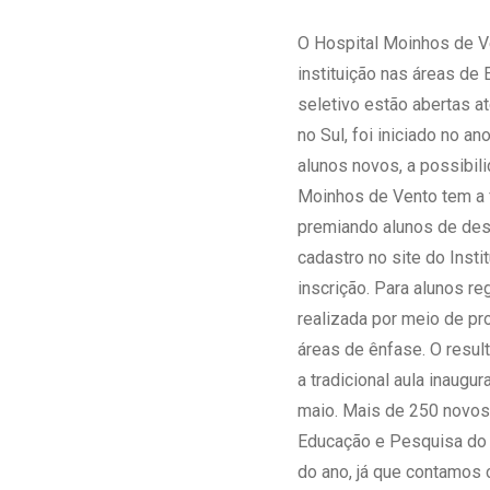
Estrutura da
Estrutura d
O Hospital Moinhos de 
Exames - Po
instituição nas áreas de
Farmácia
seletivo estão abertas at
Fisioterapia
no Sul, foi iniciado no a
alunos novos, a possibil
Moinhos de Vento tem a f
premiando alunos de dest
cadastro no site do Inst
inscrição. Para alunos r
realizada por meio de pr
áreas de ênfase. O resul
a tradicional aula inaug
maio. Mais de 250 novos 
Educação e Pesquisa do 
do ano, já que contamos