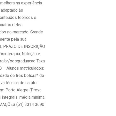
a melhora na experiência
 adaptado às
onteúdos teóricos e
muitos deles
ados no mercado. Grande
lmente pela sua
AL PRAZO DE INSCRIÇÃO
oterapia, Nutrição e
org.br/posgraduacao Taxa
S – Alunos matriculados:
idade de três bolsas* de
va técnica de caráter
 em Porto Alegre (Prova
 integrais: média mínima
ORMAÇÕES (51) 3314 3690