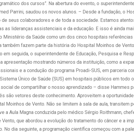
gramático dos cursos”. Na abertura do evento, o superintendent
ed Parrini, saudou os novos alunos. – Desde a fundação, o Ho
o de seus colaboradores e de toda a sociedade. Estamos atentos
as as lideranças assistenciais e da educação. E isso é ainda m
 Ministério da Saúde como um dos cinco hospitais referências 
a também fazem parte da história do Hospital Moinhos de Ven
o em seguida, o superintendente de Educação, Pesquisa e Respo
 apresentação mostrando números da instituição, como a expa
issionais e a condução do programa Proadi-SUS, em parceria co
o Sistema Único de Saúde (SUS) em hospitais públicos em todo 
social de compartilhar o nosso aprendizado – disse Hammes par
cês são vetores deste conhecimento. Aproveitem a oportunidade
al Moinhos de Vento. Não se limitem à sala de aula, transitem p
eve a Aula Magna conduzida pelo médico Sérgio Roithmann, chef
Vento, que abordou a evolução do tratamento do câncer e a impo
o. No dia seguinte, a programação científica começou com a pal