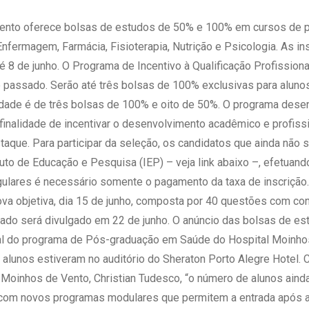
 Matriz
Quem Somos
e Gestão
Vento oferece bolsas de estudos de 50% e 100% em cursos de 
Responsabilidade Ambiental
rtal Médico
 Enfermagem, Farmácia, Fisioterapia, Nutrição e Psicologia. As i
Responsabilidade Social
é 8 de junho. O Programa de Incentivo à Qualificação Profissional,
Serviço Social
no passado. Serão até três bolsas de 100% exclusivas para alunos
Saúde Digital Moinhos
idade é de três bolsas de 100% e oito de 50%. O programa dese
inalidade de incentivar o desenvolvimento acadêmico e profiss
aque. Para participar da seleção, os candidatos que ainda não 
ituto de Educação e Pesquisa (IEP) – veja link abaixo –, efetuan
egulares é necessário somente o pagamento da taxa de inscrição
ova objetiva, dia 15 de junho, composta por 40 questões com co
tado será divulgado em 22 de junho. O anúncio das bolsas de est
ural do programa de Pós-graduação em Saúde do Hospital Moinho
alunos estiveram no auditório do Sheraton Porto Alegre Hotel.
Moinhos de Vento, Christian Tudesco, “o número de alunos aind
 com novos programas modulares que permitem a entrada após a