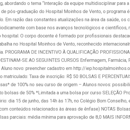
g, abordando o tema “Interação da equipe multidisciplinar para 
s de pós-graduação do Hospital Moinhos de Vento, o programa é
. Em razão das constantes atualizações na área da saúde, os c
riodicamente com base nos avanços tecnológicos e científicos, 
 hospital. O corpo docente é formado por profissionais destac
abalha no Hospital Moinhos de Vento, reconhecido internaciona
ência. PROGRAMA DE INCENTIVO À QUALIFICAÇÃO PROFISSION
DESTINAM-SE AO SEGUINTES CURSOS Enfermagem, Farmácia, Fisi
luno novo: preencher cadastro em http://iep.hospitalmoinhos.
uno matriculado: Taxa de inscrição: R$ 50 BOLSAS E PERCENTUAI
lsas* de 100% no seu curso de origem – Alunos novos: possibil
ito bolsas de 50% *Limitada a uma bolsa por curso SELEÇÃO Pro
tório: dia 15 de junho, das 14h às 17h, no Colégio Bom Conselho,
 com conteúdos relacionados às áreas de ênfase) NOTAS Bolsas
olsas parciais: média mínima para aprovação de 8,0 MAIS INF