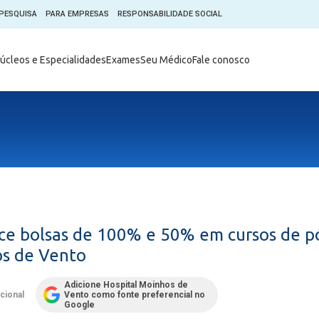
PESQUISA
PARA EMPRESAS
RESPONSABILIDADE SOCIAL
Digital
Hospital do Coração Moinhos
úcleos e Especialidades
Exames
Seu Médico
Fale conosco
hos
Horários de Visita
tica em Pesquisa (CEP)
Horários de visita no Hospital
de Vento
Moinhos Empresas
Informações ao Paciente
e Você
Nossa História
Notícias
everes do Paciente
Organograma Médico
po Clínico
Parque Robótico
Órgãos
Pastoral
ce bolsas de 100% e 50% em cursos de p
Sangue
Pronto Atendimento Digital
os de Vento
m
Psicologia
e Prática Clínica
Adicione Hospital Moinhos de
Publicações
ucional
Vento como fonte preferencial no
nternacional
Google
Qualidade