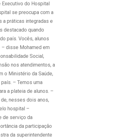
e Executivo do Hospital
spital se preocupa com a
 a práticas integradas e
ais destacado quando
do país. Vocês, alunos
to – disse Mohamed em
nsabilidade Social,
nsão nos atendimentos, a
m o Ministério da Saúde,
o país. – Temos uma
a a plateia de alunos. –
 de, nesses dois anos,
elo hospital –
e de serviço da
rtância da participação
estra da superintendente