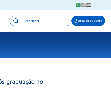
Unidades
Área do paciente
Qualidade e Segurança em saúde
 Moinhos
Eventos
Portal Pesquisa
Programa de Qualidade em Pesquisa
(ProQuali)
PROPESQ
PROADI-SUS
Centro de Pesquisa Clínica
ós-graduação no
MOVE ARO
Pesquisa Hospital Moinhos de Vento
Núcleo de Apoio à Pesquisa (NAP)
Pronto Atendimento Digital
Área Protegida