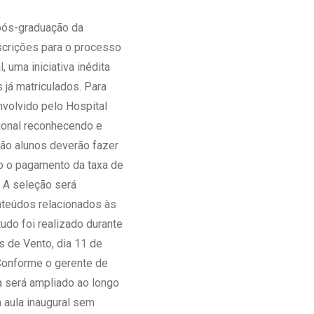
Ambulatório Digital de Nutrição para
pós-graduação da
Empresas
nscrições para o processo
Tele Interconsultas
 uma iniciativa inédita
Cabine Telemedicina
 já matriculados. Para
Gestão do Cuidado
nvolvido pelo Hospital
ional reconhecendo e
são alunos deverão fazer
do o pagamento da taxa de
. A seleção será
nteúdos relacionados às
udo foi realizado durante
s de Vento, dia 11 de
 Conforme o gerente de
a será ampliado ao longo
 aula inaugural sem