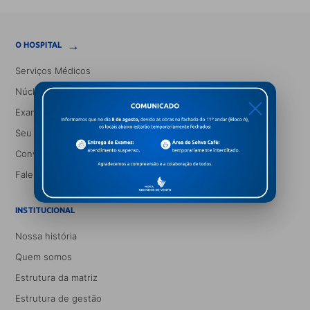
→
O HOSPITAL
Serviços Médicos
Núcleos e Especialidades
X
Exames
Seu Médico
Convênios
Fale conosco
INSTITUCIONAL
Nossa história
Quem somos
Estrutura da matriz
Estrutura de gestão