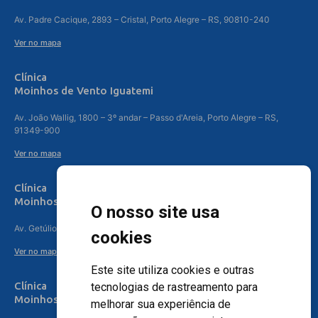
Av. Padre Cacique, 2893 – Cristal, Porto Alegre – RS, 90810-240
Ver no mapa
Clínica
Moinhos de Vento Iguatemi
Av. João Wallig, 1800 – 3º andar – Passo d'Areia, Porto Alegre – RS,
91349-900
Ver no mapa
Clínica
Moinhos de Vento Canoas
O nosso site usa
Av. Getúlio Vargas, 4841 – Centro, Canoas – RS, 92010-010
cookies
Ver no mapa
Este site utiliza cookies e outras
Clínica
tecnologias de rastreamento para
Moinhos de Vento - Teresópolis
melhorar sua experiência de