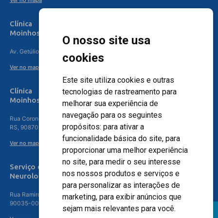
Ver no mapa
Clínica
Moinhos de Vento Canoas
O nosso site usa
Av. Getúlio Vargas, 4841 – Centro, Canoas – RS, 92010-010
cookies
Ver no mapa
Este site utiliza cookies e outras
Clínica
tecnologias de rastreamento para
Moinhos de Vento - Teresópolis
melhorar sua experiência de
navegação para os seguintes
Rua Coronel Aparício Borges, 250 - 3º andar - Teresópolis, Porto Alegre -
propósitos:
para ativar a
RS, 90870-016
funcionalidade básica do site
,
para
Ver no mapa
proporcionar uma melhor experiência
no site
,
para medir o seu interesse
Serviço de
nos nossos produtos e serviços e
Neurologia
para personalizar as interações de
Rua Ramiro Barcelos, 630 – 5º andar – Floresta, Porto Alegre – RS,
marketing
,
para exibir anúncios que
90035-001
sejam mais relevantes para você
.