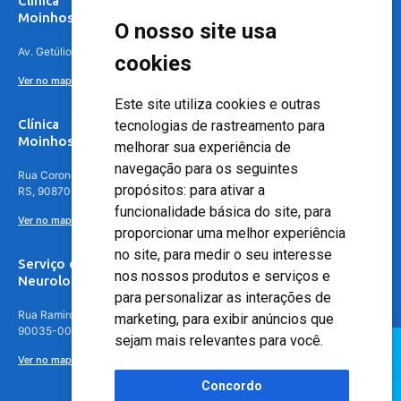
Clínica
Moinhos de Vento Canoas
O nosso site usa
Av. Getúlio Vargas, 4841 – Centro, Canoas – RS, 92010-010
cookies
Ver no mapa
Este site utiliza cookies e outras
Clínica
tecnologias de rastreamento para
Moinhos de Vento - Teresópolis
melhorar sua experiência de
navegação para os seguintes
Rua Coronel Aparício Borges, 250 - 3º andar - Teresópolis, Porto Alegre -
propósitos:
para ativar a
RS, 90870-016
funcionalidade básica do site
,
para
Ver no mapa
proporcionar uma melhor experiência
no site
,
para medir o seu interesse
Serviço de
nos nossos produtos e serviços e
Neurologia
para personalizar as interações de
Rua Ramiro Barcelos, 630 – 5º andar – Floresta, Porto Alegre – RS,
marketing
,
para exibir anúncios que
90035-001
sejam mais relevantes para você
.
Ver no mapa
Concordo