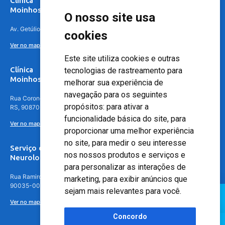
Clínica
Moinhos de Vento Canoas
O nosso site usa
Av. Getúlio Vargas, 4841 – Centro, Canoas – RS, 92010-010
cookies
Ver no mapa
Este site utiliza cookies e outras
Clínica
tecnologias de rastreamento para
Moinhos de Vento - Teresópolis
melhorar sua experiência de
navegação para os seguintes
Rua Coronel Aparício Borges, 250 - 3º andar - Teresópolis, Porto Alegre -
propósitos:
para ativar a
RS, 90870-016
funcionalidade básica do site
,
para
Ver no mapa
proporcionar uma melhor experiência
no site
,
para medir o seu interesse
Serviço de
nos nossos produtos e serviços e
Neurologia
para personalizar as interações de
Rua Ramiro Barcelos, 630 – 5º andar – Floresta, Porto Alegre – RS,
marketing
,
para exibir anúncios que
90035-001
sejam mais relevantes para você
.
Ver no mapa
Concordo